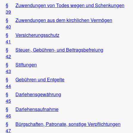
§
Zuwendungen von Todes wegen und Schenkungen
39
§
Zuwendungen aus dem kirchlichen Vermögen
40
§
Versicherungsschutz
41
§
Steuer-, Gebühren- und Beitragsbefreiung
42
§
Stiftungen
43
§
Gebühren und Entgelte
44
§
Darlehensgewährung
45
§
Darlehensaufnahme
46
§
Bürgschaften, Patronate, sonstige Verpflichtungen
47