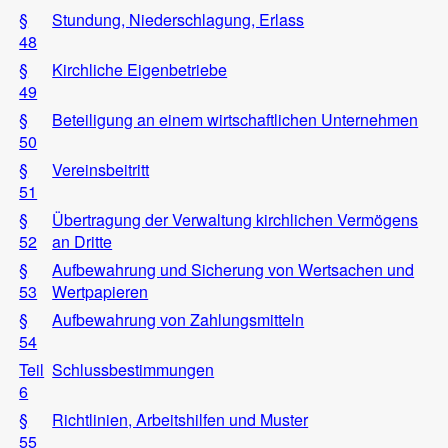
§
Stundung, Niederschlagung, Erlass
48
§
Kirchliche Eigenbetriebe
49
§
Beteiligung an einem wirtschaftlichen Unternehmen
50
§
Vereinsbeitritt
51
§
Übertragung der Verwaltung kirchlichen Vermögens
52
an Dritte
§
Aufbewahrung und Sicherung von Wertsachen und
53
Wertpapieren
§
Aufbewahrung von Zahlungsmitteln
54
Teil
Schlussbestimmungen
6
§
Richtlinien, Arbeitshilfen und Muster
55