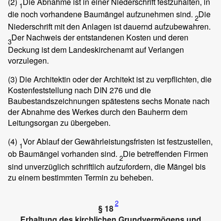
(2)
Die Abnahme ist in einer Niederschrift festzuhalten, in
1
die noch vorhandene Baumängel aufzunehmen sind.
Die
2
Niederschrift mit den Anlagen ist dauernd aufzubewahren.
Der Nachweis der entstandenen Kosten und deren
3
Deckung ist dem Landeskirchenamt auf Verlangen
vorzulegen.
(3)
Die Architektin oder der Architekt ist zu verpflichten, die
Kostenfeststellung nach DIN 276 und die
Baubestandszeichnungen spätestens sechs Monate nach
der Abnahme des Werkes durch den Bauherrn dem
Leitungsorgan zu übergeben.
(4)
Vor Ablauf der Gewährleistungsfristen ist festzustellen,
1
ob Baumängel vorhanden sind.
Die betreffenden Firmen
2
sind unverzüglich schriftlich aufzufordern, die Mängel bis
zu einem bestimmten Termin zu beheben.
2
§ 18
Erhaltung des kirchlichen Grundvermögens und