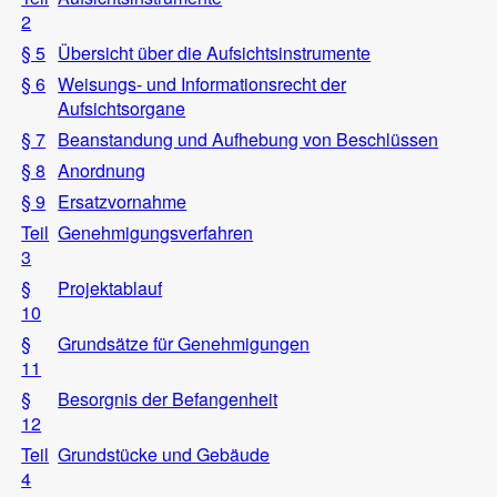
2
§ 5
Übersicht über die Aufsichtsinstrumente
§ 6
Weisungs- und Informationsrecht der
Aufsichtsorgane
§ 7
Beanstandung und Aufhebung von Beschlüssen
§ 8
Anordnung
§ 9
Ersatzvornahme
Teil
Genehmigungsverfahren
3
§
Projektablauf
10
§
Grundsätze für Genehmigungen
11
§
Besorgnis der Befangenheit
12
Teil
Grundstücke und Gebäude
4