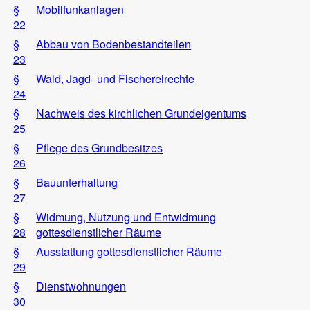
§
Mobilfunkanlagen
22
§
Abbau von Bodenbestandteilen
23
§
Wald, Jagd- und Fischereirechte
24
§
Nachweis des kirchlichen Grundeigentums
25
§
Pflege des Grundbesitzes
26
§
Bauunterhaltung
27
§
Widmung, Nutzung und Entwidmung
28
gottesdienstlicher Räume
§
Ausstattung gottesdienstlicher Räume
29
§
Dienstwohnungen
30