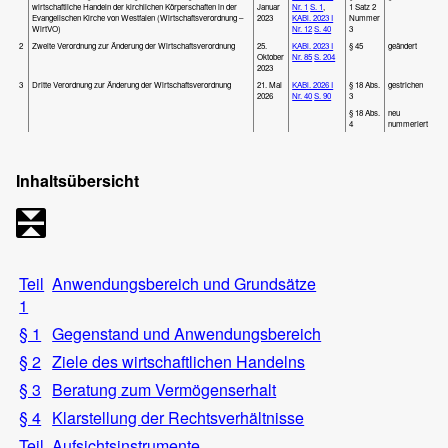
wirtschaftliche Handeln der kirchlichen Körperschaften in der
Januar
Nr. 1
S. 1
,
1 Satz 2
Evangelischen Kirche von Westfalen (Wirtschaftsverordnung –
2023
KABl. 2023 I
Nummer
WirtVO)
Nr. 12
S. 40
3
2
Zweite Verordnung zur Änderung der Wirtschaftsverordnung
25.
KABl. 2023 I
§ 45
geändert
Oktober
Nr. 85
S. 204
2023
3
Dritte Verordnung zur Änderung der Wirtschaftsverordnung
21. Mai
KABl. 2026 I
§ 18 Abs.
gestrichen
2026
Nr. 40
S. 90
3
§ 18 Abs.
neu
4
nummeriert
Inhaltsübersicht
Teil
Anwendungsbereich und Grundsätze
1
§ 1
Gegenstand und Anwendungsbereich
§ 2
Ziele des wirtschaftlichen Handelns
§ 3
Beratung zum Vermögenserhalt
§ 4
Klarstellung der Rechtsverhältnisse
Teil
Aufsichtsinstrumente