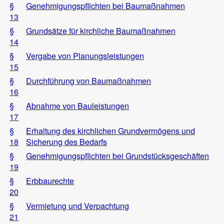
§
Genehmigungspflichten bei Baumaßnahmen
13
§
Grundsätze für kirchliche Baumaßnahmen
14
§
Vergabe von Planungsleistungen
15
§
Durchführung von Baumaßnahmen
16
§
Abnahme von Bauleistungen
17
§
Erhaltung des kirchlichen Grundvermögens und
18
Sicherung des Bedarfs
§
Genehmigungspflichten bei Grundstücksgeschäften
19
§
Erbbaurechte
20
§
Vermietung und Verpachtung
21