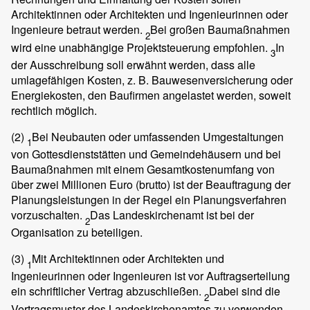
Architektinnen oder Architekten und Ingenieurinnen oder
Ingenieure betraut werden.
Bei großen Baumaßnahmen
2
wird eine unabhängige Projektsteuerung empfohlen.
In
3
der Ausschreibung soll erwähnt werden, dass alle
umlagefähigen Kosten, z. B. Bauwesenversicherung oder
Energiekosten, den Baufirmen angelastet werden, soweit
rechtlich möglich.
(2)
Bei Neubauten oder umfassenden Umgestaltungen
1
von Gottesdienststätten und Gemeindehäusern und bei
Baumaßnahmen mit einem Gesamtkostenumfang von
über zwei Millionen Euro (brutto) ist der Beauftragung der
Planungsleistungen in der Regel ein Planungsverfahren
vorzuschalten.
Das Landeskirchenamt ist bei der
2
Organisation zu beteiligen.
(3)
Mit Architektinnen oder Architekten und
1
Ingenieurinnen oder Ingenieuren ist vor Auftragserteilung
ein schriftlicher Vertrag abzuschließen.
Dabei sind die
2
Vertragsmuster des Landeskirchenamtes zu verwenden.