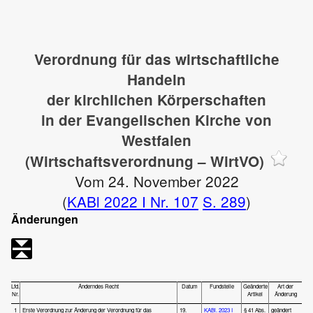
Verordnung für das wirtschaftliche
Handeln
der kirchlichen Körperschaften
in der Evangelischen Kirche von
Westfalen
(Wirtschaftsverordnung – WirtVO)
Vom 24. November 2022
(
KABl 2022 I Nr. 107
S. 289
)
Änderungen
Lfd.
Änderndes Recht
Datum
Fundstelle
Geänderte
Art der
Nr.
Artikel
Änderung
1
Erste Verordnung zur Änderung der Verordnung für das
19.
KABl. 2023 I
§ 41 Abs.
geändert