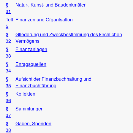
§
Natur-, Kunst- und Baudenkmäler
31
Teil
Finanzen und Organisation
5
§
Gliederung und Zweckbestimmung des kirchlichen
32
Vermögens
§
Finanzanlagen
33
§
Ertragsquellen
34
§
Aufsicht der Finanzbuchhaltung und
35
Finanzbuchführung
§
Kollekten
36
§
Sammlungen
37
§
Gaben, Spenden
38