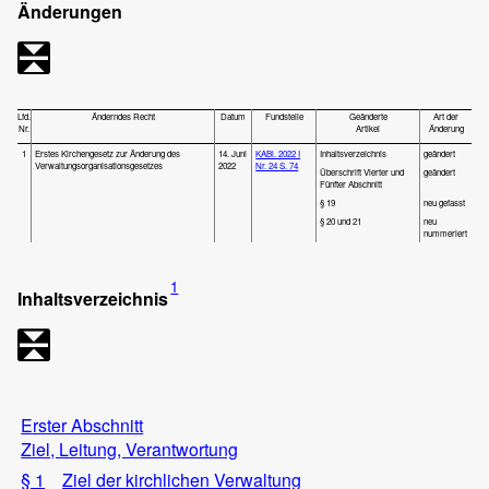
Änderungen
Lfd.
Änderndes Recht
Datum
Fundstelle
Geänderte
Art der
Nr.
Artikel
Änderung
1
Erstes Kirchengesetz zur Änderung des
14. Juni
KABl. 2022 I
Inhaltsverzeichnis
geändert
Verwaltungsorganisationsgesetzes
2022
Nr. 24
S. 74
Überschrift Vierter und
geändert
Fünfter Abschnitt
§ 19
neu gefasst
§ 20 und 21
neu
nummeriert
1
Inhaltsverzeichnis
Erster Abschnitt
Ziel, Leitung, Verantwortung
§ 1
Ziel der kirchlichen Verwaltung