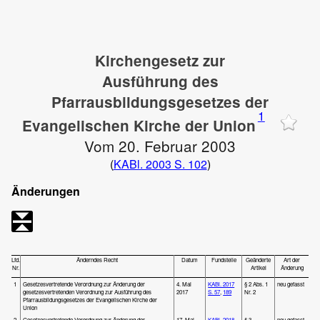
Kirchengesetz zur
Ausführung des
Pfarrausbildungsgesetzes der
1
Evangelischen Kirche der Union
Vom 20. Februar 2003
(
KABl. 2003 S. 102
)
Änderungen
Lfd.
Änderndes Recht
Datum
Fundstelle
Geänderte
Art der
Nr.
Artikel
Änderung
1
Gesetzesvertretende Verordnung zur Änderung der
4. Mai
KABl. 2017
§ 2 Abs. 1
neu gefasst
gesetzesvertretenden Verordnung zur Ausführung des
2017
S. 57
,
189
Nr. 2
Pfarrausbildungsgesetzes der Evangelischen Kirche der
Union
2
Gesetzesvertretende Verordnung zur Änderung der
17. Mai
KABl. 2018
§ 3
neu gefasst