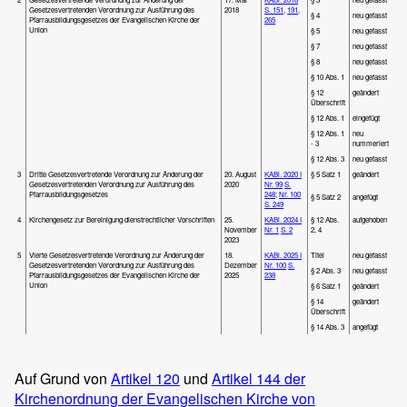
Gesetzesvertretenden Verordnung zur Ausführung des
2018
S. 151
,
191
,
§ 4
neu gefasst
Pfarrausbildungsgesetzes der Evangelischen Kirche der
265
Union
§ 5
neu gefasst
§ 7
neu gefasst
§ 8
neu gefasst
§ 10 Abs. 1
neu gefasst
§ 12
geändert
Überschrift
§ 12 Abs. 1
eingefügt
§ 12 Abs. 1
neu
- 3
nummeriert
§ 12 Abs. 3
neu gefasst
3
Dritte Gesetzesvertretende Verordnung zur Änderung der
20. August
KABl. 2020 I
§ 5 Satz 1
geändert
Gesetzesvertretenden Verordnung zur Ausführung des
2020
Nr. 99
S.
Pfarrausbildungsgesetzes
248
;
Nr. 100
§ 5 Satz 2
angefügt
S. 249
4
Kirchengesetz zur Bereinigung dienstrechtlicher Vorschriften
25.
KABl. 2024 I
§ 12 Abs.
aufgehoben
November
Nr. 1
S. 2
2, 4
2023
5
Vierte Gesetzesvertretende Verordnung zur Änderung der
18.
KABl. 2025 I
Titel
neu gefasst
Gesetzesvertretenden Verordnung zur Ausführung des
Dezember
Nr. 100
S.
§ 2 Abs. 3
neu gefasst
Pfarrausbildungsgesetzes der Evangelischen Kirche der
2025
238
Union
§ 6 Satz 1
geändert
§ 14
geändert
Überschrift
§ 14 Abs. 3
angefügt
Auf Grund von
Artikel 120
und
Artikel 144 der
Kirchenordnung der Evangelischen Kirche von