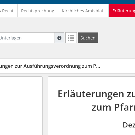
s Recht
Rechtsprechung
Kirchliches Amtsblatt
Erläuterun
nterlagen
Suche mit Platzhalter "*", Bsp. Pfarrer*,
Suchen
Weitere Suchoperatoren finden Sie in un
en zur Ausführungsverordnung zum Pfarrausbildungsgesetz
Erläuterungen z
zum Pfar
Dez