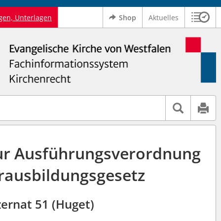
gen, Unterlagen
Shop
Aktuelles
Sitzu
Logo Ev. Kirche von Westfalen
 findet auch: "Pfarrerinitiative" oder "Pfarrerausschuss".
serer Hilfe.
ur Ausführungsverordnung
rausbildungsgesetz
ernat 51 (Huget)