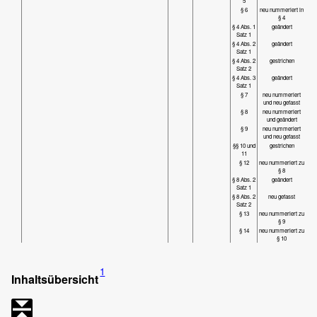
5
§ 6
neu nummeriert in
§ 4
§ 4 Abs. 1
geändert
Satz 1
§ 4 Abs. 2
geändert
Satz 1
§ 4 Abs. 2
gestrichen
Satz 2
§ 4 Abs. 3
geändert
Satz 1
§ 7
neu nummeriert
und neu gefasst
§ 8
neu nummeriert
und geändert
§ 9
neu nummeriert
und neu gefasst
§§ 10 und
gestrichen
11
§ 12
neu nummeriert zu
§ 8
§ 8 Abs. 2
geändert
Satz 1
§ 8 Abs. 2
neu gefasst
Satz 2
§ 13
neu nummeriert zu
§ 9
§ 14
neu nummeriert zu
§ 10
1
Inhaltsübersicht