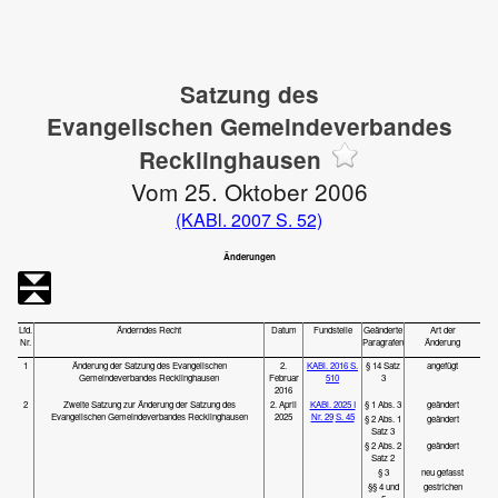
Satzung des
Evangelischen Gemeindeverbandes
Recklinghausen
Vom 25. Oktober 2006
(KABl. 2007 S. 52)
Änderungen
Lfd.
Änderndes Recht
Datum
Fundstelle
Geänderte
Art der
Nr.
Paragrafen
Änderung
1
Änderung der Satzung des Evangelischen
2.
KABl. 2016 S.
§ 14 Satz
angefügt
Gemeindeverbandes Recklinghausen
Februar
510
3
2016
2
Zweite Satzung zur Änderung der Satzung des
2. April
KABl. 2025 I
§ 1 Abs. 3
geändert
Evangelischen Gemeindeverbandes Recklinghausen
2025
Nr. 29
S. 45
§ 2 Abs. 1
geändert
Satz 3
§ 2 Abs. 2
geändert
Satz 2
§ 3
neu gefasst
§§ 4 und
gestrichen