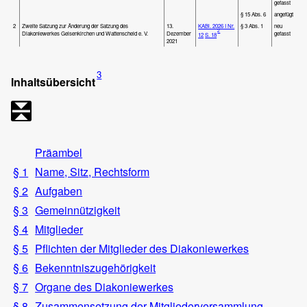
gefasst
§ 15 Abs. 6
angefügt
2
Zweite Satzung zur Änderung der Satzung des
13.
KABl. 2026 I Nr.
§ 3 Abs. 1
neu
2
Diakoniewerkes Gelsenkirchen und Wattenscheid e. V.
Dezember
gefasst
12
S. 18
2021
3
Inhaltsübersicht
Präambel
§ 1
Name, Sitz, Rechtsform
§ 2
Aufgaben
§ 3
Gemeinnützigkeit
§ 4
Mitglieder
§ 5
Pflichten der Mitglieder des Diakoniewerkes
§ 6
Bekenntniszugehörigkeit
§ 7
Organe des Diakoniewerkes
§ 8
Zusammensetzung der Mitgliederversammlung