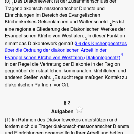
(3)
Das Diakoniewerk ist der Zusammenschluss der
1
Träger diakonisch-missionarischer Dienste und
Einrichtungen im Bereich des Evangelischen
Kirchenkreises Gelsenkirchen und Wattenscheid.
Es ist
2
eine regionale Gliederung des Diakonischen Werkes der
Evangelischen Kirche von Westfalen.
In dieser Funktion
3
nimmt das Diakoniewerk gemäß
§ 6 des Kirchengesetzes
über die Ordnung der diakonischen Arbeit in der
4
Evangelischen Kirche von Westfalen (Diakoniegesetz)
in der Regel die Vertretung der Diakonie in der Region
gegenüber den staatlichen, kommunalen, kirchlichen und
anderen Stellen wahr.
Es sucht regelmäßigen Kontakt zu
4
diakonischen Partnern vor Ort.
§ 2
Aufgaben
(1)
Im Rahmen des Diakoniewerkes unterstützen und
fördern sich die Träger diakonisch-missionarischer Dienste
und Einrichtungen gegenseitig in ihrer Arbeit und helfen