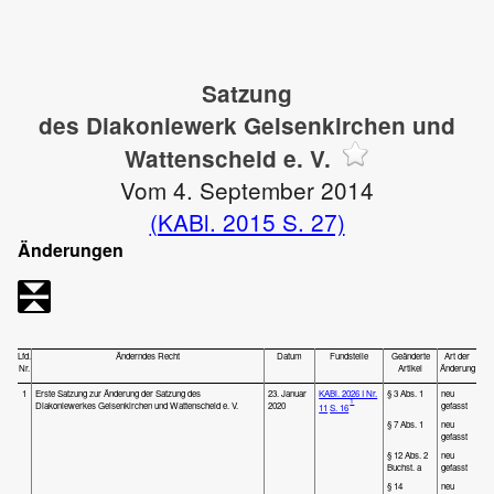
Satzung
des Diakoniewerk Gelsenkirchen und
Wattenscheid e. V.
Vom 4. September 2014
(KABl. 2015 S. 27)
Änderungen
Lfd.
Änderndes Recht
Datum
Fundstelle
Geänderte
Art der
Nr.
Artikel
Änderung
1
Erste Satzung zur Änderung der Satzung des
23. Januar
KABl. 2026 I Nr.
§ 3 Abs. 1
neu
1
Diakoniewerkes Gelsenkirchen und Wattenscheid e. V.
2020
gefasst
11
S. 16
§ 7 Abs. 1
neu
gefasst
§ 12 Abs. 2
neu
Buchst. a
gefasst
§ 14
neu