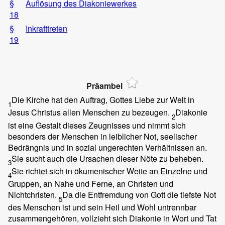
§
Auflösung des Diakoniewerkes
18
§
Inkrafttreten
19
Präambel
Die Kirche hat den Auftrag, Gottes Liebe zur Welt in
1
Jesus Christus allen Menschen zu bezeugen.
Diakonie
2
ist eine Gestalt dieses Zeugnisses und nimmt sich
besonders der Menschen in leiblicher Not, seelischer
Bedrängnis und in sozial ungerechten Verhältnissen an.
Sie sucht auch die Ursachen dieser Nöte zu beheben.
3
Sie richtet sich in ökumenischer Weite an Einzelne und
4
Gruppen, an Nahe und Ferne, an Christen und
Nichtchristen.
Da die Entfremdung von Gott die tiefste Not
5
des Menschen ist und sein Heil und Wohl untrennbar
zusammengehören, vollzieht sich Diakonie in Wort und Tat