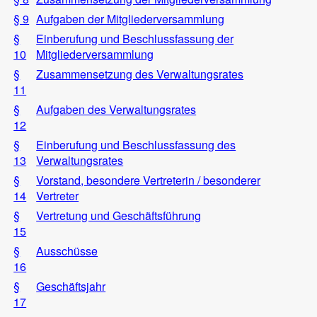
§ 9
Aufgaben der Mitgliederversammlung
§
Einberufung und Beschlussfassung der
10
Mitgliederversammlung
§
Zusammensetzung des Verwaltungsrates
11
§
Aufgaben des Verwaltungsrates
12
§
Einberufung und Beschlussfassung des
13
Verwaltungsrates
§
Vorstand, besondere Vertreterin / besonderer
14
Vertreter
§
Vertretung und Geschäftsführung
15
§
Ausschüsse
16
§
Geschäftsjahr
17