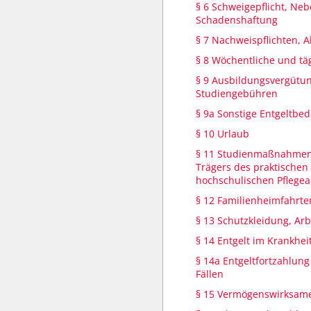
§ 6 Schweigepflicht, Neb
Schadenshaftung
§ 7 Nachweispflichten, A
§ 8 Wöchentliche und täg
§ 9 Ausbildungsvergütun
Studiengebühren
§ 9a Sonstige Entgeltbe
§ 10 Urlaub
§ 11 Studienmaßnahmen
Trägers des praktischen 
hochschulischen Pflege
§ 12 Familienheimfahrte
§ 13 Schutzkleidung, Arb
§ 14 Entgelt im Krankheit
§ 14a Entgeltfortzahlung
Fällen
§ 15 Vermögenswirksame