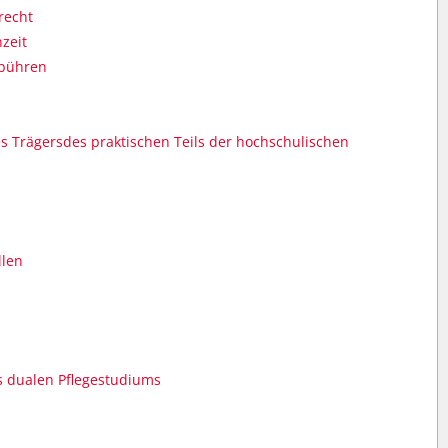
recht
zeit
ebühren
Trägersdes praktischen Teils der hochschulischen
llen
 dualen Pflegestudiums