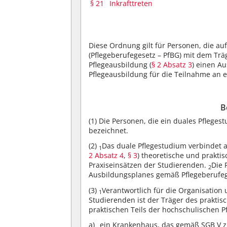
§ 21
Inkrafttreten
Diese Ordnung gilt für Personen, die au
(Pflegeberufegesetz – PfBG) mit dem Trä
Pflegeausbildung (
§ 2 Absatz 3
) einen Au
Pflegeausbildung für die Teilnahme an 
B
(1)
Die Personen, die ein duales Pflegest
bezeichnet.
(2)
Das duale Pflegestudium verbindet a
1
2 Absatz 4
,
§ 3
) theoretische und prakti
Praxiseinsätzen der Studierenden.
Die 
2
Ausbildungsplanes gemäß Pflegeberufeg
(3)
Verantwortlich für die Organisatio
1
Studierenden ist der Träger des praktis
praktischen Teils der hochschulischen 
ein Krankenhaus, das gemäß SGB V zu