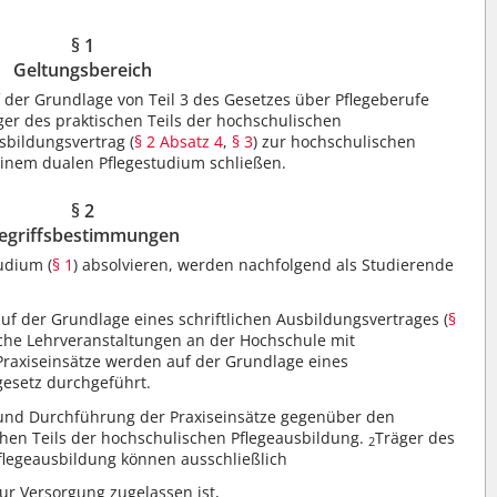
§ 1
Geltungsbereich
f der Grundlage von Teil 3 des Gesetzes über Pflegeberufe
ger des praktischen Teils der hochschulischen
sbildungsvertrag (
§ 2 Absatz 4
,
§ 3
) zur hochschulischen
einem dualen Pflegestudium schließen.
§ 2
egriffsbestimmungen
udium (
§ 1
) absolvieren, werden nachfolgend als Studierende
uf der Grundlage eines schriftlichen Ausbildungsvertrages (
§
sche Lehrveranstaltungen an der Hochschule mit
Praxiseinsätze werden auf der Grundlage eines
esetz durchgeführt.
n und Durchführung der Praxiseinsätze gegenüber den
chen Teils der hochschulischen Pflegeausbildung.
Träger des
2
Pflegeausbildung können ausschließlich
r Versorgung zugelassen ist,