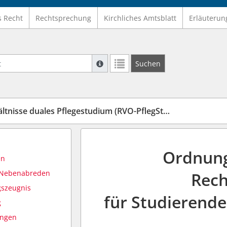
s Recht
Rechtsprechung
Kirchliches Amtsblatt
Erläuterun
Suche mit Platzhalter "*", Bsp. Pfarrer*,
Suchen
Weitere Suchoperatoren finden Sie in un
isse duales Pflegestudium (RVO-PflegSt-dual)
Ordnung
en
, Nebenabreden
Rech
gszeugnis
für Studierend
g
ungen