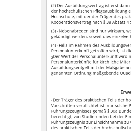
(2)
Der Ausbildungsvertrag ist erst dann
der hochschulischen Pflegeausbildung ei
Hochschule, mit der der Träger des prak
Kooperationsvertrag nach § 38 Absatz 4 
(3)
Nebenabreden sind nur wirksam, wen
1
gekündigt werden, soweit dies einzelvert
(4)
Falls im Rahmen des Ausbildungsver
1
Personalunterkunft getroffen wird, ist 
Der Wert der Personalunterkunft wird
2
Personalunterkünfte für kirchliche Mitar
Ausbildungsentgelt mit der Maßgabe an
genannten Ordnung maßgebende Quadrat
Erwe
Der Träger des praktischen Teils der h
1
Vorschriften verpflichtet ist, nur solch
Führungszeugnisses gemäß § 30a Bundesz
berechtigt, von Studierenden bei der Ei
Führungszeugnis zur Einsichtnahme zu 
des praktischen Teils der hochschulisc