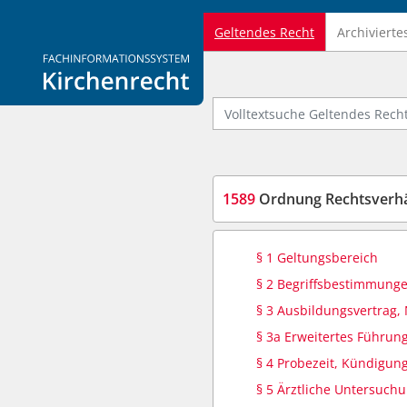
Geltendes Recht
Archivierte
Logo Fachinformationssystem Kirchenrecht
Volltextsuche Geltendes Recht
1589
Ordnung Rechtsverhältn
§ 1 Geltungsbereich
§ 2 Begriffsbestimmung
§ 3 Ausbildungsvertrag
§ 3a Erweitertes Führun
§ 4 Probezeit, Kündigun
§ 5 Ärztliche Untersuch