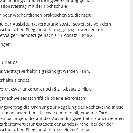
 Ausbildungs- und Prüfungsverordnung gemäß
ationsvertrag mit der Hochschule,
n oder wöchentlichen praktischen Studienzeit,
he der Ausbildungsvergütung sowie, soweit sie von dem
chschulischen Pflegeausbildung getragen werden, die
twaiger Sachbezüge nach § 19 Absatz 2 PflBG,
ungen,
 Urlaubs,
s Vertragsverhältnis gekündigt werden kann,
rhältnis endet,
Vertragsverlängerung nach § 21 Absatz 2 PflBG,
nachweises (schriftlich oder elektronisch),
ungsvertrag die Ordnung zur Regelung der Rechtsverhältnisse
dium anzuwenden ist, sowie einen in allgemeiner Form
ereinbarungen, die auf das Ausbildungsverhältnis anzuwenden
tarbeitervertretungsgesetz der Landeskirche, bei der der
hschulischen Pflegeausbildung seinen Sitz hat.