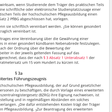
 wirksam, wenn Studierende dem Träger des praktischen Teils
ne schriftliche oder elektronische Studienplatzzusage einer
tischen Teils der hochschulischen Pflegeausbildung einen
Satz 2 PflBG abgeschlossen hat, vorlegen.
n sie schriftlich vereinbart werden.
Sie können gesondert
2
raglich vereinbart ist.
trages eine Vereinbarung über die Gewährung einer
dies in einer gesondert kündbaren Nebenabrede festzulegen.
 nach der Ordnung über die Bewertung der
beiter in der jeweils geltenden Fassung auf das
gerechnet, dass der nach
§ 3 Absatz 1 Unterabsatz 1
der
metersatz um 15 vom Hundert zu kürzen ist.
§ 3a
itertes Führungszeugnis
ochschulischen Pflegeausbildung, der auf Grund gesetzlicher
e Personen zu beschäftigen, die durch Vorlage eines erweiterten
entralregistergesetz (BZRG) ihre Eignung nachweisen, ist
nstellung und in regelmäßigen Abständen ein solches
verlangen.
Die dafür entstehenden Kosten trägt der Träger
2
hen Pflegeausbildung.
Zur Beantragung des erweiterten
3