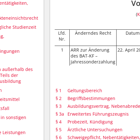
Vo
entätigkeiten,
(
K
kteneinsichtsrecht
liche Studienzeit
Lfd.
Änderndes Recht
Datum
g,
Nr.
1
ARR zur Änderung
22. April 
dingungen
des BAT-KF –
Jahressonderzahlung
 außerhalb des
Teils der
ausbildung
n
§ 1
Geltungsbereich
§ 2
Begriffsbestimmungen
eitsmittel
§ 3
Ausbildungsvertrag, Nebenabred
sfall
§ 3a
Erweitertes Führungszeugnis
 in sonstigen
§ 4
Probezeit, Kündigung
§ 5
Ärztliche Untersuchungen
 Leistungen
§ 6
Schweigepflicht, Nebentätigkeite