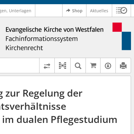
gen, Unterlagen
Shop
Aktuelles
Sitzu
Logo Ev. Kirche von Westfalen
 findet auch: "Pfarrerinitiative" oder "Pfarrerausschuss".
serer Hilfe.
Auf kirchenr
Textsuche im D
Verfüg
Dokument-Beziehungen
Rechtsstände vergleichen
 zur Regelung der
tsverhältnisse
e im dualen Pflegestudium