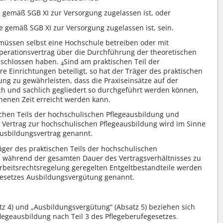
ie gemäß SGB XI zur Versorgung zugelassen ist, oder
e gemäß SGB XI zur Versorgung zugelassen ist, sein.
 müssen selbst eine Hochschule betreiben oder mit
perationsvertrag über die Durchführung der theoretischen
eschlossen haben.
Sind am praktischen Teil der
4
e Einrichtungen beteiligt, so hat der Träger des praktischen
ung zu gewährleisten, dass die Praxiseinsätze auf der
ch und sachlich gegliedert so durchgeführt werden können,
henen Zeit erreicht werden kann.
chen Teils der hochschulischen Pflegeausbildung und
Vertrag zur hochschulischen Pflegeausbildung wird im Sinne
usbildungsvertrag genannt.
äger des praktischen Teils der hochschulischen
 während der gesamten Dauer des Vertragsverhältnisses zu
Arbeitsrechtsregelung geregelten Entgeltbestandteile werden
gesetzes Ausbildungsvergütung genannt.
atz 4) und „Ausbildungsvergütung“ (Absatz 5) beziehen sich
flegeausbildung nach Teil 3 des Pflegeberufegesetzes.