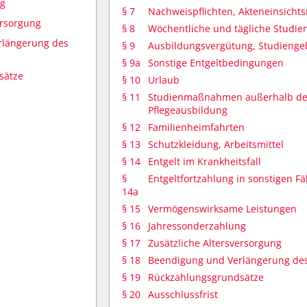
ng
§ 7
Nachweispflichten, Akteneinsichts
ersorgung
§ 8
Wöchentliche und tägliche Studien
rlängerung des
§ 9
Ausbildungsvergütung, Studieng
§ 9a
Sonstige Entgeltbedingungen
sätze
§ 10
Urlaub
§ 11
Studienmaßnahmen außerhalb des 
Pflegeausbildung
§ 12
Familienheimfahrten
§ 13
Schutzkleidung, Arbeitsmittel
§ 14
Entgelt im Krankheitsfall
§
Entgeltfortzahlung in sonstigen Fä
14a
§ 15
Vermögenswirksame Leistungen
§ 16
Jahressonderzahlung
§ 17
Zusätzliche Altersversorgung
§ 18
Beendigung und Verlängerung des
§ 19
Rückzahlungsgrundsätze
§ 20
Ausschlussfrist