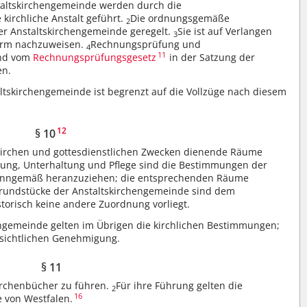
taltskirchengemeinde werden durch die
 kirchliche Anstalt geführt.
Die ordnungsgemäße
2
er Anstaltskirchengemeinde geregelt.
Sie ist auf Verlangen
3
 Form nachzuweisen.
Rechnungsprüfung und
4
11
end vom
Rechnungsprüfungsgesetz
in der Satzung der
en.
altskirchengemeinde ist begrenzt auf die Vollzüge nach diesem
12
§ 10
Kirchen und gottesdienstlichen Zwecken dienende Räume
ung, Unterhaltung und Pflege sind die Bestimmungen der
nngemäß heranzuziehen; die entsprechenden Räume
rundstücke der Anstaltskirchengemeinde sind dem
torisch keine andere Zuordnung vorliegt.
engemeinde gelten im Übrigen die kirchlichen Bestimmungen;
fsichtlichen Genehmigung.
§ 11
irchenbücher zu führen.
Für ihre Führung gelten die
2
16
 von Westfalen.