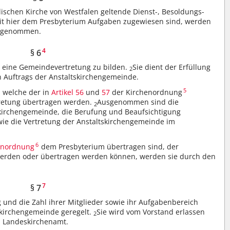
elischen Kirche von Westfalen geltende Dienst-, Besoldungs-
it hier dem Presbyterium Aufgaben zugewiesen sind, werden
hrgenommen.
4
§ 6
t eine Gemeindevertretung zu bilden.
Sie dient der Erfüllung
2
n Auftrags der Anstaltskirchengemeinde.
5
 welche der in
Artikel 56
und
57
der Kirchenordnung
retung übertragen werden.
Ausgenommen sind die
2
kirchengemeinde, die Berufung und Beaufsichtigung
wie die Vertretung der Anstaltskirchengemeinde im
6
enordnung
dem Presbyterium übertragen sind, der
werden oder übertragen werden können, werden sie durch den
7
§ 7
und die Zahl ihrer Mitglieder sowie ihr Aufgabenbereich
skirchengemeinde geregelt.
Sie wird vom Vorstand erlassen
2
 Landeskirchenamt.