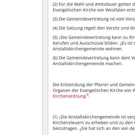
(2)
Für die Wahl und Amtsdauer gelten 
Evangelischen Kirche von Westfalen ent
(3)
Die Gemeindevertretung ist vom Vorsi
(4)
Die Satzung regelt den Vorsitz und d
(5)
Die Gemeindevertretung kann zu ih
1
berufen und Ausschüsse bilden.
Es ist
2
Anstaltskirchengemeinde wohnen.
(6)
Die Gemeindevertretung kann dem Vor
Anstaltskirchengemeinde machen.
Die Entsendung der Pfarrer und Gemein
Organen der Evangelischen Kirche von 
9
Kirchenordnung
.
(1)
Die Anstaltskirchengemeinde ist ve
1
Kirchensteuern zu erheben und zu den 
beizutragen.
Sie hat sich an den von d
2