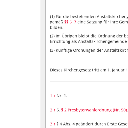
(1)
Für die bestehenden Anstaltskircheng
gemäß
§§ 6
,
7
eine Satzung für ihre Gem
bilden.
(2)
Im Übrigen bleibt die Ordnung der b
Errichtung als Anstaltskirchengemeinde b
(3)
Künftige Ordnungen der Anstaltskir
Dieses Kirchengesetz tritt am 1. Januar 1
1
↑
Nr.
1.
2
↑
S.
§ 2 Presbyterwahlordnung (Nr.
50
)
3
↑
§ 4 Abs. 4 geändert durch Erste Ges