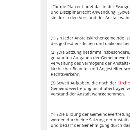
Für die Pfarrer findet das in der Evang
1
und Disziplinarrecht Anwendung.
Sowe
2
sie durch den Vorstand der Anstalt wa
(1)
In jeder Anstaltskirchengemeinde is
1
des gottesdienstlichen und diakonische
(2)
Die Satzung bestimmt insbesondere,
1
genannten Aufgaben der Gemeindevert
Verwaltung des Vermögens der Anstalts
kirchlicher Beamter und Angestellter so
Rechtsverkehr.
(3)
Soweit Aufgaben, die nach der
Kirch
Gemeindevertretung nicht übertragen 
Vorstand der Anstalt wahrgenommen.
(1)
Die Bildung der Gemeindevertretung 
1
werden durch eine Satzung der Anstalt
und bedarf der Genehmigung durch das