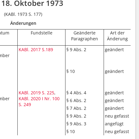
18. Oktober 1973
(KABl. 1973 S. 177)
Änderungen
atum
Fundstelle
Geänderte
Art der
Paragraphen
Änderung
KABl. 2017 S.189
§ 9 Abs. 2
geändert
mber
§ 10
geändert
KABl. 2019 S. 225
,
§ 4 Abs. 4
geändert
mber
KABl. 2020 I Nr. 100
§ 6 Abs. 2
geändert
S. 249
§ 7 Abs. 2
geändert
§ 9 Abs. 2
neu gefasst
§ 9 Abs. 3
angefügt
§ 10
neu gefasst