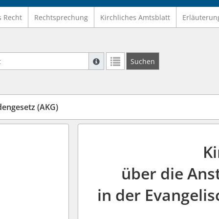
s Recht
Rechtsprechung
Kirchliches Amtsblatt
Erläuterun
Suche mit Platzhalter "*", Bsp. Pfarrer*,
Suchen
Weitere Suchoperatoren finden Sie in un
dengesetz (AKG)
K
über die Ans
in der Evangeli