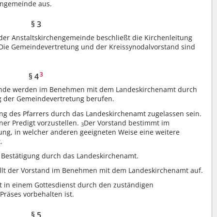
hengemeinde aus.
§ 3
n der Anstaltskirchengemeinde beschließt die Kirchenleitung
Die Gemeindevertretung und der Kreissynodalvorstand sind
3
§ 4
einde werden im Benehmen mit dem Landeskirchenamt durch
g der Gemeindevertretung berufen.
g des Pfarrers durch das Landeskirchenamt zugelassen sein.
ner Predigt vorzustellen.
Der Vorstand bestimmt im
3
ng, in welcher anderen geeigneten Weise eine weitere
.
r Bestätigung durch das Landeskirchenamt.
ellt der Vorstand im Benehmen mit dem Landeskirchenamt auf.
t in einem Gottesdienst durch den zuständigen
Präses vorbehalten ist.
§ 5