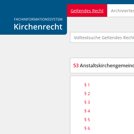
Geltendes Recht
Archivierte
Logo Fachinformationssystem Kirchenrecht
Volltextsuche Geltendes Recht
53
Anstaltskirchengemein
§ 1
§ 2
§ 3
§ 4
§ 5
§ 6