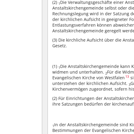
(2)
Die Verwaltungsgeschäfte einer Ans
1
Anstaltskirchengemeinde selbst oder die
Rechnungslegung wird in der Satzung d
der kirchlichen Aufsicht in geeigneter
Entlastungsverfahren können abweich
Anstaltskirchengemeinde geregelt werd
(3)
Die kirchliche Aufsicht über die Anst
Gesetz.
(1)
Die Anstaltskirchengemeinde kann 
1
widmen und unterhalten.
Für die Widm
2
13
Evangelischen Kirche von Westfalen
si
unterstehen der kirchlichen Aufsicht.
G
3
Kirchenvermögen zugeordnet, sofern his
(2)
Für Einrichtungen der Anstaltskirch
ihre Satzungen bedürfen der kirchenau
In der Anstaltskirchengemeinde sind K
1
Bestimmungen der Evangelischen Kirche