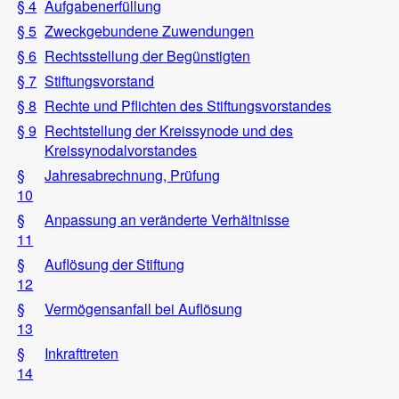
§ 4
Aufgabenerfüllung
§ 5
Zweckgebundene Zuwendungen
§ 6
Rechtsstellung der Begünstigten
§ 7
Stiftungsvorstand
§ 8
Rechte und Pflichten des Stiftungsvorstandes
§ 9
Rechtstellung der Kreissynode und des
Kreissynodalvorstandes
§
Jahresabrechnung, Prüfung
10
§
Anpassung an veränderte Verhältnisse
11
§
Auflösung der Stiftung
12
§
Vermögensanfall bei Auflösung
13
§
Inkrafttreten
14