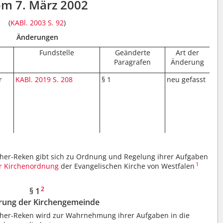
m 7. März 2002
(
KABl. 2003 S. 92
)
Änderungen
Fundstelle
Geänderte
Art der
Paragrafen
Änderung
r
KABl. 2019 S. 208
§ 1
neu gefasst
her-Reken gibt sich zu Ordnung und Regelung ihrer Aufgaben
1
r Kirchenordnung
der Evangelischen Kirche von Westfalen
2
§ 1
rung der Kirchengemeinde
her-Reken wird zur Wahrnehmung ihrer Aufgaben in die