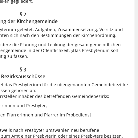
ken gegliedert.
§ 2
ung der Kirchengemeinde
terium geleitet. Aufgaben, Zusammensetzung, Vorsitz und
chten sich nach den Bestimmungen der Kirchenordnung.
ndere die Planung und Lenkung der gesamtgemeindlichen
hengemeinde in der Öffentlichkeit.
Das Presbyterium soll
2
tig zu fassen.
§ 3
Bezirksausschüsse
ldet das Presbyterium für die obengenannten Gemeindebezirke
üssen gehören an:
arrstelleninhaber des betreffenden Gemeindebezirks;
terinnen und Presbyter;
n Pfarrerinnen und Pfarrer im Probedienst
 jeweils nach Presbyteriumswahlen neu berufene
 zum Amt einer Presbyterin oder eines Presbyters besitzen.