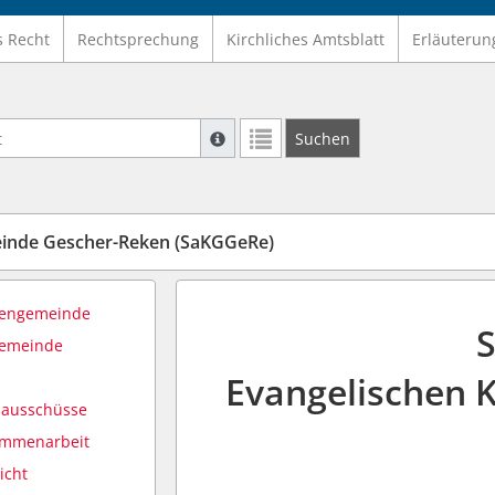
s Recht
Rechtsprechung
Kirchliches Amtsblatt
Erläuterun
Suche mit Platzhalter "*", Bsp. Pfarrer*,
Suchen
Weitere Suchoperatoren finden Sie in un
inde Gescher-Reken (SaKGGeRe)
chengemeinde
S
gemeinde
Evangelischen 
sausschüsse
ammenarbeit
icht