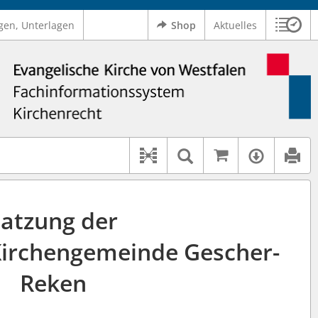
gen, Unterlagen
Shop
Aktuelles
Sitzu
Logo Ev. Kirche von Westfalen
 findet auch: "Pfarrerinitiative" oder "Pfarrerausschuss".
serer Hilfe.
Auf kirchenr
Textsuche im D
Verfüg
Dokument-Beziehungen
atzung der
Kirchengemeinde Gescher-
Reken