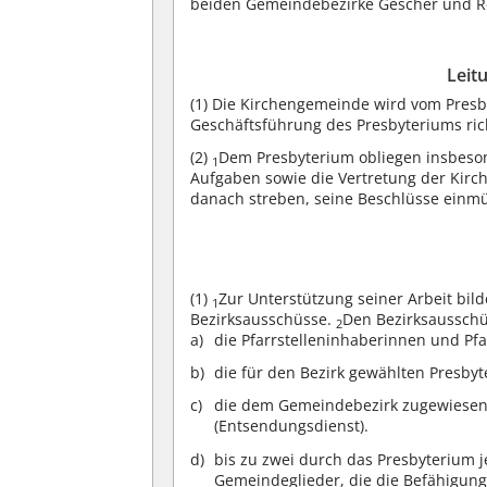
beiden Gemeindebezirke Gescher und Re
Leit
(1)
Die Kirchengemeinde wird vom Presby
Geschäftsführung des Presbyteriums ri
(2)
Dem Presbyterium obliegen insbeso
1
Aufgaben sowie die Vertretung der Kirc
danach streben, seine Beschlüsse einmü
(1)
Zur Unterstützung seiner Arbeit bi
1
Bezirksausschüsse.
Den Bezirksaussch
2
die Pfarrstelleninhaberinnen und Pf
die für den Bezirk gewählten Presby
die dem Gemeindebezirk zugewiesene
(Entsendungsdienst).
bis zu zwei durch das Presbyterium
Gemeindeglieder, die die Befähigung