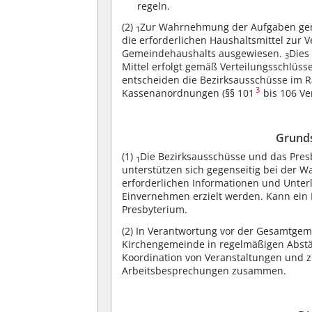
regeln.
(2)
Zur Wahrnehmung der Aufgaben gemä
1
die erforderlichen Haushaltsmittel zur 
Gemeindehaushalts ausgewiesen.
Dies
3
Mittel erfolgt gemäß Verteilungsschlüss
entscheiden die Bezirksausschüsse im 
3
Kassenanordnungen (§§ 101
bis 106 V
Grund
(1)
Die Bezirksausschüsse und das Pre
1
unterstützen sich gegenseitig bei der 
erforderlichen Informationen und Unter
Einvernehmen erzielt werden. Kann ein 
Presbyterium.
(2)
In Verantwortung vor der Gesamtgeme
Kirchengemeinde in regelmäßigen Abst
Koordination von Veranstaltungen und z
Arbeitsbesprechungen zusammen.