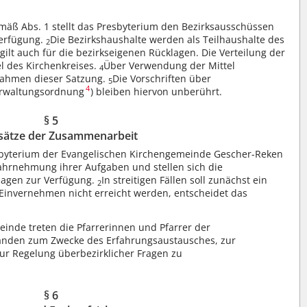
ß Abs. 1 stellt das Presbyterium den Bezirksausschüssen
Verfügung.
Die Bezirkshaushalte werden als Teilhaushalte des
2
 gilt auch für die bezirkseigenen Rücklagen. Die Verteilung der
el des Kirchenkreises.
Über Verwendung der Mittel
4
Rahmen dieser Satzung.
Die Vorschriften über
5
4
erwaltungsordnung
) bleiben hiervon unberührt.
§ 5
sätze der Zusammenarbeit
sbyterium der Evangelischen Kirchengemeinde Gescher-Reken
Wahrnehmung ihrer Aufgaben und stellen sich die
lagen zur Verfügung.
In streitigen Fällen soll zunächst ein
2
Einvernehmen nicht erreicht werden, entscheidet das
inde treten die Pfarrerinnen und Pfarrer der
änden zum Zwecke des Erfahrungsaustausches, zur
ur Regelung überbezirklicher Fragen zu
§ 6