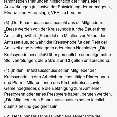
langfristigen Planungen hinsichtlich der finanziellen
Auswirkungen (inklusive der Entwicklung der Vermögens-,
Finanz- und Ertragslage, VFE) zu beraten.
(3)
Der Finanzausschuss besteht aus elf Mitgliedern.
1
Diese werden von der Kreissynode für die Dauer ihrer
2
Amtszeit gewählt.
Scheidet ein Mitglied vor Ablauf der
3
Amtszeit aus, so wählt die Kreissynode für den Rest der
Amtszeit eine Nachfolgerin oder einen Nachfolger.
Die
4
Kreissynode beschließt über persönliche oder allgemeine
Stellvertretungen; die Sätze 2 und 3 gelten entsprechend.
(4)
In den Finanzausschuss sollen Mitglieder der
1
Kreissynode, in den Arbeitsbereichen tätige Pfarrerinnen
und Pfarrer, Mitarbeitende des Kirchenkreises sowie
Gemeindeglieder, die die Befähigung zum Amt einer
Presbyterin oder eines Presbyters haben, berufen werden.
Die Mitglieder des Finanzausschusses sollen fachlich
2
qualifiziert und geeignet sein.
(5)
Der Finanzausschuss wählt aus seiner Mitte die