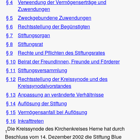
§ 4
Verwendung der Vermögenserträge und
Zuwendungen
§ 5
Zweckgebundene Zuwendungen
§ 6
Rechtsstellung der Begünstigten
§ 7
Stiftungsorgan
§ 8
Stiftungsrat
§ 9
Rechte und Pflichten des Stiftungsrates
§ 10
Beirat der Freundinnen, Freunde und Förderer
§ 11
Stiftungsversammlung
§ 12
Rechtsstellung der Kreissynode und des
Kreissynodalvorstandes
§ 13
Anpassung an veränderte Verhältnisse
§ 14
Auflösung der Stiftung
§ 15
Vermögensanfall bei Auflösung
§ 16
Inkrafttreten
Die Kreissynode des Kirchenkreises Herne hat durch
1
Beschluss vom 14. Dezember 2002 die Stiftung Blue