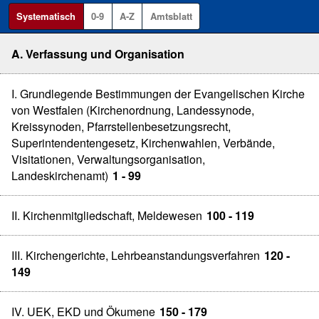
Systematisch
0-9
A-Z
Amtsblatt
A. Verfassung und Organisation
I. Grundlegende Bestimmungen der Evangelischen Kirche
von Westfalen (Kirchenordnung, Landessynode,
Kreissynoden, Pfarrstellenbesetzungsrecht,
Superintendentengesetz, Kirchenwahlen, Verbände,
Visitationen, Verwaltungsorganisation,
Landeskirchenamt)
1 - 99
II. Kirchenmitgliedschaft, Meldewesen
100 - 119
III. Kirchengerichte, Lehrbeanstandungsverfahren
120 -
149
IV. UEK, EKD und Ökumene
150 - 179