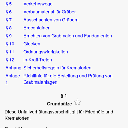
§ 5
Verkehrswege
§ 6
Verbaumaterial für Gräber
§ 7
Ausschachten von Gräbern
§ 8
Erdcontainer
§ 9
Errichten von Grabmalen und Fundamenten
§ 10
Glocken
§ 11
Ordnungswidrigkeiten
§ 12
In-Kraft-Treten
Anhang
Sicherheitsregeln für Krematorien
Anlage
Richtlinie für die Erstellung und Prüfung von
1
Grabmalanlagen
§ 1
Grundsätze
Diese Unfallverhütungsvorschrift gilt für Friedhöfe und
Krematorien.