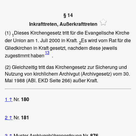
§ 14
Inkrafttreten, Außerkrafttreten
(1)
Dieses Kirchengesetz tritt für die Evangelische Kirche
1
der Union am 1. Juli 2000 in Kraft.
Es wird vom Rat für die
2
Gliedkirchen in Kraft gesetzt, nachdem diese jeweils
13
zugestimmt haben
.
(2)
Gleichzeitig tritt das Kirchengesetz zur Sicherung und
Nutzung von kirchlichem Archivgut (Archivgesetz) vom 30.
Mai 1988 (ABl. EKD Seite 266) außer Kraft.
1
↑
Nr.
180
2
↑
Nr.
181
3
↑
Muster-Archivgebührenordnung Nr.
876