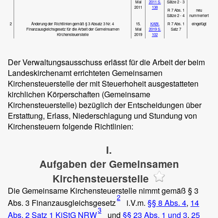
Mai
2011 S.
Sätze 2 - 3
2011
138
R 7 Abs. 1
neu
Sätze 2 - 4
nummeriert
2
Änderung der Richtlinien gemäß § 3 Absatz 3 Nr. 4
15.
KABl.
R 7 Abs. 1
eingefügt
Finanzausgleichsgesetz für die Arbeit der Gemeinsamen
Mai
2019 S.
Satz 7
Kirchensteuerstelle
2019
102
Der Verwaltungsausschuss erlässt für die Arbeit der beim
Landeskirchenamt errichteten Gemeinsamen
Kirchensteuerstelle der mit Steuerhoheit ausgestatteten
kirchlichen Körperschaften (Gemeinsame
Kirchensteuerstelle) bezüglich der Entscheidungen über
Erstattung, Erlass, Niederschlagung und Stundung von
Kirchensteuern folgende Richtlinien:
I.
Aufgaben der Gemeinsamen
Kirchensteuerstelle
Die Gemeinsame Kirchensteuerstelle nimmt gemäß
§ 3
2
Abs. 3 Finanzausgleichsgesetz
i.V.m.
§§ 8 Abs. 4
,
14
3
Abs. 2 Satz 1 KiStG NRW
und
§§ 23 Abs. 1 und 3
,
25