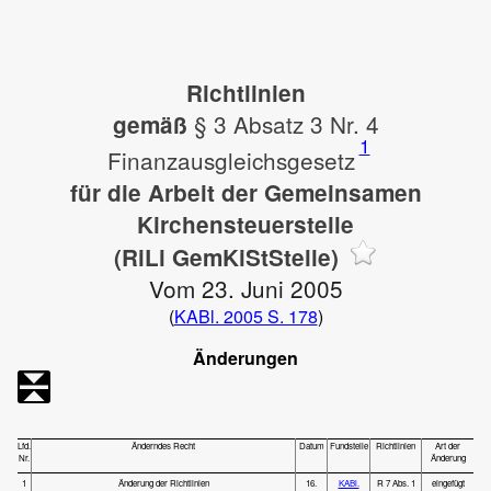
Richtlinien
§ 3 Absatz 3 Nr. 4
gemäß
1
Finanzausgleichsgesetz
für die Arbeit der Gemeinsamen
Kirchensteuerstelle
(RiLi GemKiStStelle)
Vom 23. Juni 2005
(
KABl. 2005 S. 178
)
Änderungen
Lfd.
Änderndes Recht
Datum
Fundstelle
Richtlinien
Art der
Nr.
Änderung
1
Änderung der Richtlinien
16.
KABl.
R 7 Abs. 1
eingefügt