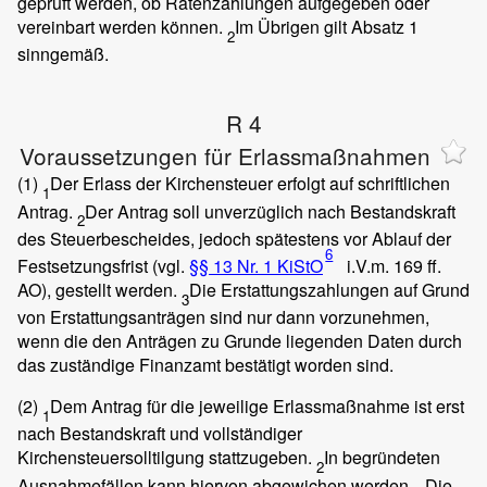
geprüft werden, ob Ratenzahlungen aufgegeben oder
vereinbart werden können.
Im Übrigen gilt Absatz 1
2
sinngemäß.
R 4
Voraussetzungen für Erlassmaßnahmen
(1)
Der Erlass der Kirchensteuer erfolgt auf schriftlichen
1
Antrag.
Der Antrag soll unverzüglich nach Bestandskraft
2
des Steuerbescheides, jedoch spätestens vor Ablauf der
6
Festsetzungsfrist (vgl.
§§ 13 Nr. 1 KiStO
i.V.m. 169 ff.
AO), gestellt werden.
Die Erstattungszahlungen auf Grund
3
von Erstattungsanträgen sind nur dann vorzunehmen,
wenn die den Anträgen zu Grunde liegenden Daten durch
das zuständige Finanzamt bestätigt worden sind.
(2)
Dem Antrag für die jeweilige Erlassmaßnahme ist erst
1
nach Bestandskraft und vollständiger
Kirchensteuersolltilgung stattzugeben.
In begründeten
2
Ausnahmefällen kann hiervon abgewichen werden.
Die