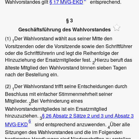
Wahlvorstandes gilt
§ 17 MVG-EKD
entsprechend.
§ 3
Geschäftsführung des Wahlvorstandes
(1)
Der Wahlvorstand wählt aus seiner Mitte den
1
Vorsitzenden oder die Vorsitzende sowie den Schriftführer
oder die Schriftführerin und legt die Reihenfolge der
Hinzuziehung der Ersatzmitglieder fest.
Hierzu beruft das
2
älteste Mitglied den Wahlvorstand binnen sieben Tagen
nach der Bestellung ein.
(2)
Der Wahlvorstand trifft seine Entscheidungen durch
1
Beschluss mit einfacher Stimmenmehrheit seiner
Mitglieder.
Bei Verhinderung eines
2
Wahlvorstandsmitgliedes ist ein Ersatzmitglied
hinzuzuziehen.
§ 26 Absatz 2 Sätze 2 und 3 und Absatz 3
3
6
MVG-EKD
sind entsprechend anzuwenden.
Über alle
4
Sitzungen des Wahlvorstandes und die im Folgenden
bestimmten Handlungen sind Niederschriften zu erstellen,