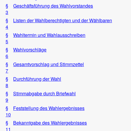
§
Geschäftsführung des Wahlvorstandes
3
§
Listen der Wahlberechtigten und der Wählbaren
4
§
Wahltermin und Wahlausschreiben
5
§
Wahlvorschläge
6
§
Gesamtvorschlag und Stimmzettel
7
§
Durchführung der Wahl
8
§
Stimmabgabe durch Briefwahl
9
§
Feststellung des Wahlergebnisses
10
§
Bekanntgabe des Wahlergebnisses
11