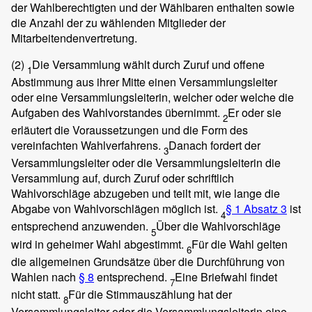
der Wahlberechtigten und der Wählbaren enthalten sowie
die Anzahl der zu wählenden Mitglieder der
Mitarbeitendenvertretung.
(2)
Die Versammlung wählt durch Zuruf und offene
1
Abstimmung aus ihrer Mitte einen Versammlungsleiter
oder eine Versammlungsleiterin, welcher oder welche die
Aufgaben des Wahlvorstandes übernimmt.
Er oder sie
2
erläutert die Voraussetzungen und die Form des
vereinfachten Wahlverfahrens.
Danach fordert der
3
Versammlungsleiter oder die Versammlungsleiterin die
Versammlung auf, durch Zuruf oder schriftlich
Wahlvorschläge abzugeben und teilt mit, wie lange die
Abgabe von Wahlvorschlägen möglich ist.
§ 1 Absatz 3
ist
4
entsprechend anzuwenden.
Über die Wahlvorschläge
5
wird in geheimer Wahl abgestimmt.
Für die Wahl gelten
6
die allgemeinen Grundsätze über die Durchführung von
Wahlen nach
§ 8
entsprechend.
Eine Briefwahl findet
7
nicht statt.
Für die Stimmauszählung hat der
8
Versammlungsleiter oder die Versammlungsleiterin eine