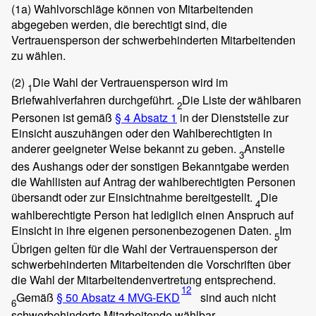
(1a)
Wahlvorschläge können von Mitarbeitenden
abgegeben werden, die berechtigt sind, die
Vertrauensperson der schwerbehinderten Mitarbeitenden
zu wählen.
(2)
Die Wahl der Vertrauensperson wird im
1
Briefwahlverfahren durchgeführt.
Die Liste der wählbaren
2
Personen ist gemäß
§ 4 Absatz 1
in der Dienststelle zur
Einsicht auszuhängen oder den Wahlberechtigten in
anderer geeigneter Weise bekannt zu geben.
Anstelle
3
des Aushangs oder der sonstigen Bekanntgabe werden
die Wahllisten auf Antrag der wahlberechtigten Personen
übersandt oder zur Einsichtnahme bereitgestellt.
Die
4
wahlberechtigte Person hat lediglich einen Anspruch auf
Einsicht in ihre eigenen personenbezogenen Daten.
Im
5
Übrigen gelten für die Wahl der Vertrauensperson der
schwerbehinderten Mitarbeitenden die Vorschriften über
die Wahl der Mitarbeitendenvertretung entsprechend.
12
Gemäß
§ 50 Absatz 4 MVG-EKD
sind auch nicht
6
schwerbehinderte Mitarbeitende wählbar.