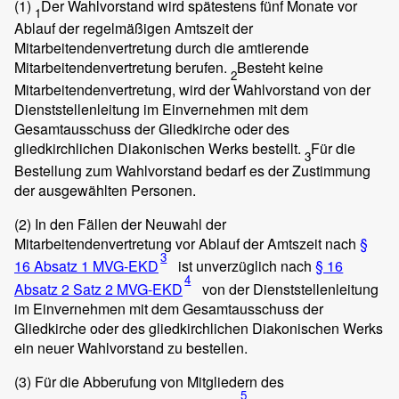
(1)
Der Wahlvorstand wird spätestens fünf Monate vor
1
Ablauf der regelmäßigen Amtszeit der
Mitarbeitendenvertretung durch die amtierende
Mitarbeitendenvertretung berufen.
Besteht keine
2
Mitarbeitendenvertretung, wird der Wahlvorstand von der
Dienststellenleitung im Einvernehmen mit dem
Gesamtausschuss der Gliedkirche oder des
gliedkirchlichen Diakonischen Werks bestellt.
Für die
3
Bestellung zum Wahlvorstand bedarf es der Zustimmung
der ausgewählten Personen.
(2)
In den Fällen der Neuwahl der
Mitarbeitendenvertretung vor Ablauf der Amtszeit nach
§
3
16 Absatz 1 MVG-EKD
ist unverzüglich nach
§ 16
4
Absatz 2 Satz 2 MVG-EKD
von der Dienststellenleitung
im Einvernehmen mit dem Gesamtausschuss der
Gliedkirche oder des gliedkirchlichen Diakonischen Werks
ein neuer Wahlvorstand zu bestellen.
(3)
Für die Abberufung von Mitgliedern des
5