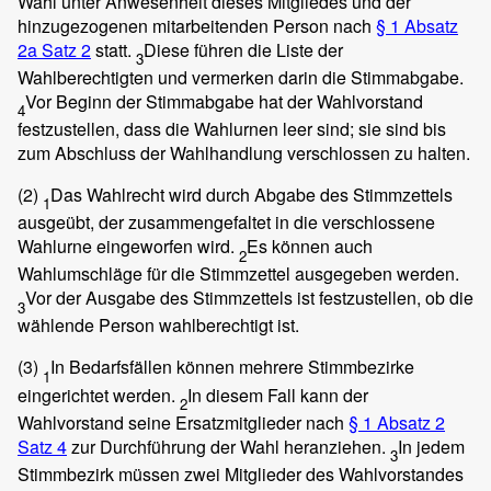
Wahl unter Anwesenheit dieses Mitgliedes und der
hinzugezogenen mitarbeitenden Person nach
§ 1 Absatz
2a Satz 2
statt.
Diese führen die Liste der
3
Wahlberechtigten und vermerken darin die Stimmabgabe.
Vor Beginn der Stimmabgabe hat der Wahlvorstand
4
festzustellen, dass die Wahlurnen leer sind; sie sind bis
zum Abschluss der Wahlhandlung verschlossen zu halten.
(2)
Das Wahlrecht wird durch Abgabe des Stimmzettels
1
ausgeübt, der zusammengefaltet in die verschlossene
Wahlurne eingeworfen wird.
Es können auch
2
Wahlumschläge für die Stimmzettel ausgegeben werden.
Vor der Ausgabe des Stimmzettels ist festzustellen, ob die
3
wählende Person wahlberechtigt ist.
(3)
In Bedarfsfällen können mehrere Stimmbezirke
1
eingerichtet werden.
In diesem Fall kann der
2
Wahlvorstand seine Ersatzmitglieder nach
§ 1 Absatz 2
Satz 4
zur Durchführung der Wahl heranziehen.
In jedem
3
Stimmbezirk müssen zwei Mitglieder des Wahlvorstandes