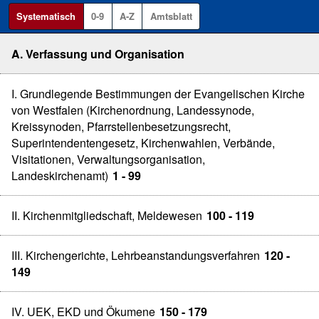
Systematisch
0-9
A-Z
Amtsblatt
A. Verfassung und Organisation
I. Grundlegende Bestimmungen der Evangelischen Kirche
von Westfalen (Kirchenordnung, Landessynode,
Kreissynoden, Pfarrstellenbesetzungsrecht,
Superintendentengesetz, Kirchenwahlen, Verbände,
Visitationen, Verwaltungsorganisation,
Landeskirchenamt)
1 - 99
II. Kirchenmitgliedschaft, Meldewesen
100 - 119
III. Kirchengerichte, Lehrbeanstandungsverfahren
120 -
149
IV. UEK, EKD und Ökumene
150 - 179