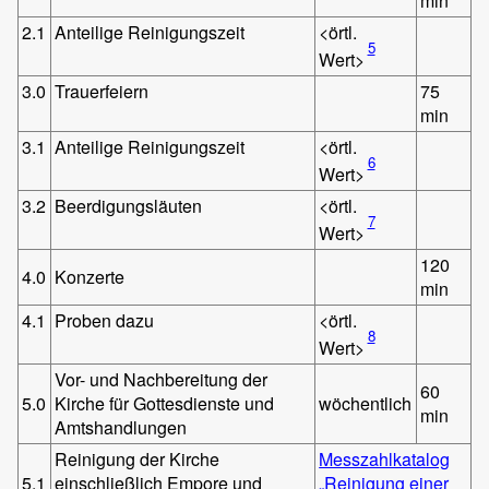
min
2.1
Anteilige Reinigungszeit
<örtl.
5
Wert>
3.0
Trauerfeiern
75
min
3.1
Anteilige Reinigungszeit
<örtl.
6
Wert>
3.2
Beerdigungsläuten
<örtl.
7
Wert>
120
4.0
Konzerte
min
4.1
Proben dazu
<örtl.
8
Wert>
Vor- und Nachbereitung der
60
5.0
Kirche für Gottesdienste und
wöchentlich
min
Amtshandlungen
Reinigung der Kirche
Messzahlkatalog
5.1
einschließlich Empore und
„Reinigung einer