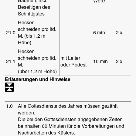
Bäumen, incl.
Wert>
Beseitigen des
Schnittgutes
Hecken
schneiden pro lfd.
21.0
6 min
2 x
M. (bis 1.2 m
Höhe)
Hecken
schneiden pro lfd.
mit Leiter
21.1
10 min
2 x
M.
oder Podest
(über 1.2 m Höhe)
Erläuterungen und Hinweise
1.0
Alle Gottesdienste des Jahres müssen gezählt
werden.
Die bei den Gottesdiensten angegebenen Zeiten
beinhalten 60 Minuten für die Vorbereitungen und
Nacharbeiten des Küsters.