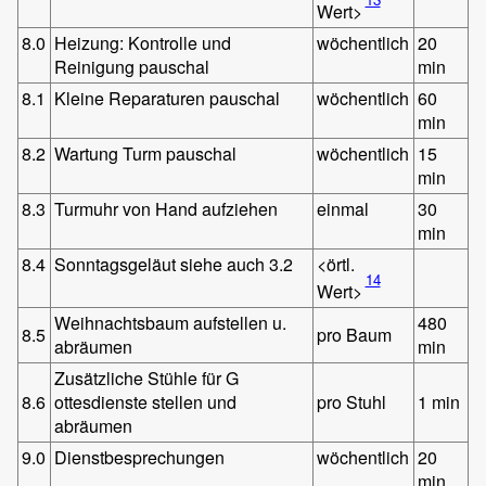
Wert>
8.0
Heizung: Kontrolle und
wöchentlich
20
Reinigung pauschal
min
8.1
Kleine Reparaturen pauschal
wöchentlich
60
min
8.2
Wartung Turm pauschal
wöchentlich
15
min
8.3
Turmuhr von Hand aufziehen
einmal
30
min
8.4
Sonntagsgeläut siehe auch 3.2
<örtl.
14
Wert>
Weihnachtsbaum aufstellen u.
480
8.5
pro Baum
abräumen
min
Zusätzliche Stühle für G
8.6
ottesdienste stellen und
pro Stuhl
1 min
abräumen
9.0
Dienstbesprechungen
wöchentlich
20
min