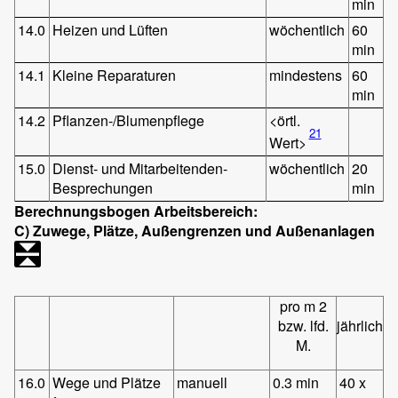
min
14.0
Heizen und Lüften
wöchentlich
60
min
14.1
Kleine Reparaturen
mindestens
60
min
14.2
Pflanzen-/Blumenpflege
<örtl.
21
Wert>
15.0
Dienst- und Mitarbeitenden-
wöchentlich
20
Besprechungen
min
Berechnungsbogen Arbeitsbereich:
C) Zuwege, Plätze, Außengrenzen und Außenanlagen
pro m 2
bzw. lfd.
jährlich
M.
16.0
Wege und Plätze
manuell
0.3 min
40 x