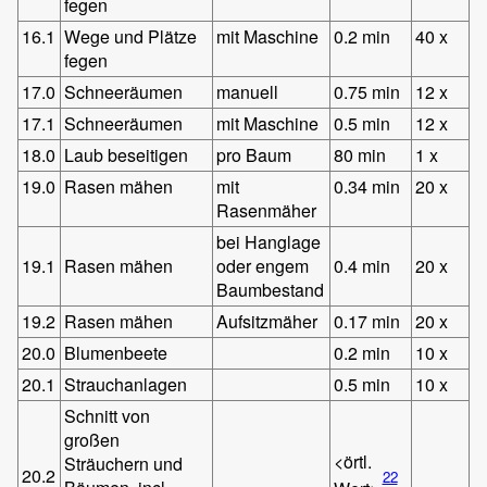
fegen
16.1
Wege und Plätze
mit Maschine
0.2 min
40 x
fegen
17.0
Schneeräumen
manuell
0.75 min
12 x
17.1
Schneeräumen
mit Maschine
0.5 min
12 x
18.0
Laub beseitigen
pro Baum
80 min
1 x
19.0
Rasen mähen
mit
0.34 min
20 x
Rasenmäher
bei Hanglage
19.1
Rasen mähen
oder engem
0.4 min
20 x
Baumbestand
19.2
Rasen mähen
Aufsitzmäher
0.17 min
20 x
20.0
Blumenbeete
0.2 min
10 x
20.1
Strauchanlagen
0.5 min
10 x
Schnitt von
großen
<örtl.
Sträuchern und
20.2
22