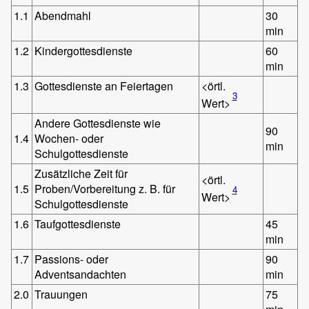
1.1
Abendmahl
30
min
1.2
Kindergottesdienste
60
min
1.3
Gottesdienste an Feiertagen
<örtl.
3
Wert>
Andere Gottesdienste wie
90
1.4
Wochen- oder
min
Schulgottesdienste
Zusätzliche Zeit für
<örtl.
1.5
Proben/Vorbereitung z. B. für
4
Wert>
Schulgottesdienste
1.6
Taufgottesdienste
45
min
1.7
Passions- oder
90
Adventsandachten
min
2.0
Trauungen
75