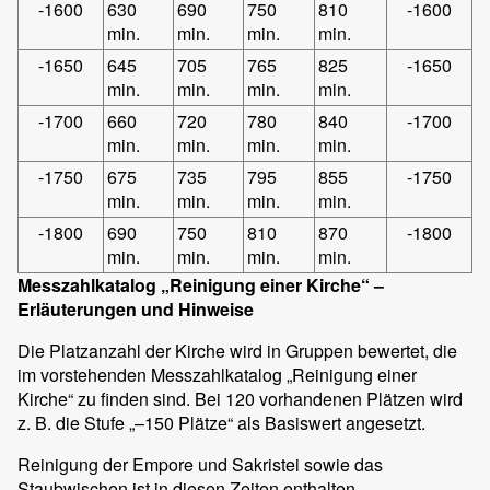
-1600
630
690
750
810
-1600
min.
min.
min.
min.
-1650
645
705
765
825
-1650
min.
min.
min.
min.
-1700
660
720
780
840
-1700
min.
min.
min.
min.
-1750
675
735
795
855
-1750
min.
min.
min.
min.
-1800
690
750
810
870
-1800
min.
min.
min.
min.
Messzahlkatalog „Reinigung einer Kirche“ –
Erläuterungen und Hinweise
Die Platzanzahl der Kirche wird in Gruppen bewertet, die
im vorstehenden Messzahlkatalog „Reinigung einer
Kirche“ zu finden sind. Bei 120 vorhandenen Plätzen wird
z. B. die Stufe „–150 Plätze“ als Basiswert angesetzt.
Reinigung der Empore und Sakristei sowie das
Staubwischen ist in diesen Zeiten enthalten.