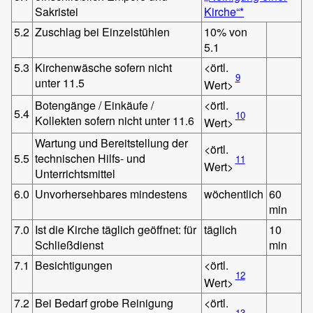
Sakristei
Kirche“*
5.2
Zuschlag bei Einzelstühlen
10% von
5.1
5.3
Kirchenwäsche sofern nicht
<örtl.
9
unter 11.5
Wert>
Botengänge / Einkäufe /
<örtl.
5.4
10
Kollekten sofern nicht unter 11.6
Wert>
Wartung und Bereitstellung der
<örtl.
5.5
technischen Hilfs- und
11
Wert>
Unterrichtsmittel
6.0
Unvorhersehbares mindestens
wöchentlich
60
min
7.0
Ist die Kirche täglich geöffnet: für
täglich
10
Schließdienst
min
7.1
Besichtigungen
<örtl.
12
Wert>
7.2
Bei Bedarf grobe Reinigung
<örtl.
13