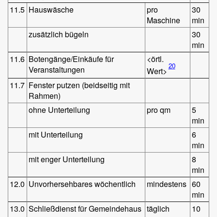
11.5
Hauswäsche
pro
30
Maschine
min
zusätzlich bügeln
30
min
11.6
Botengänge/Einkäufe für
<örtl.
20
Veranstaltungen
Wert>
11.7
Fenster putzen (beidseitig mit
Rahmen)
ohne Unterteilung
pro qm
5
min
mit Unterteilung
6
min
mit enger Unterteilung
8
min
12.0
Unvorhersehbares wöchentlich
mindestens
60
min
13.0
Schließdienst für Gemeindehaus
täglich
10