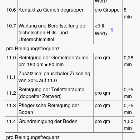
Wert>
10.6
Kontakt zu Gemeindegruppen
pro Gruppe
8
min
10.7
Wartung und Bereitstellung der
<örtl.
19
technischen Hilfs- und
Wert>
Unterrichtsmittel
pro Reinigungsfrequenz
11.0
Reinigung der Gemeinderäume
pro qm
0,38
pro 160 qm = 60 min
min
Zusätzlich: pauschaler Zuschlag
11.1
von 30% auf 11.0
Reinigung der Toilettenräume
0,75
11.2
pro qm
(doppelter Zeitwert)
min
11.3
Pflegerische Reinigung der
pro qm
0,75
Böden
min
11.4
Grundreinigung der Böden
pro qm
1,50
min
pro Reinigungsfrequenz