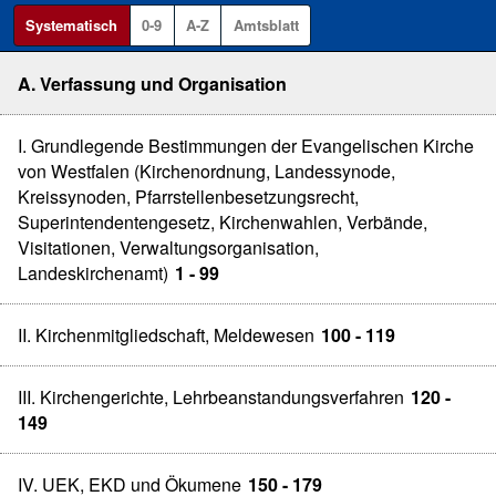
Systematisch
0-9
A-Z
Amtsblatt
A. Verfassung und Organisation
I. Grundlegende Bestimmungen der Evangelischen Kirche
von Westfalen (Kirchenordnung, Landessynode,
Kreissynoden, Pfarrstellenbesetzungsrecht,
Superintendentengesetz, Kirchenwahlen, Verbände,
Visitationen, Verwaltungsorganisation,
Landeskirchenamt)
1 - 99
II. Kirchenmitgliedschaft, Meldewesen
100 - 119
III. Kirchengerichte, Lehrbeanstandungsverfahren
120 -
149
IV. UEK, EKD und Ökumene
150 - 179