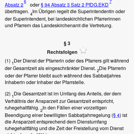
6
7
Absatz 2
oder
§ 94 Absatz 3 Satz 2 PfDG.EKD
übertragen.
Im Übrigen regelt die Superintendentin oder
4
der Superintendent, bei landeskirchlichen Pfarrerinnen
und Pfarrern das Landeskirchenamt die Vertretung.
§ 3
Rechtsfolgen
(1)
Der Dienst der Pfarrerin oder des Pfarrers gilt während
1
der Gesamtzeit als eingeschränkter Dienst.
Die Pfarrerin
2
oder der Pfarrer bleibt auch während des Sabbatjahres
Inhaberin oder Inhaber der Pfarrstelle.
(2)
Die Gesamtzeit ist im Umfang des Anteils, der dem
1
Verhältnis der Ansparzeit zur Gesamtzeit entspricht,
ruhegehaltfähig.
In den Fällen einer vorzeitigen
2
Beendigung einer bewilligten Sabbatjahrregelung (
§ 4
) ist
die Ansparzeit entsprechend dem Dienstumfang
ruhegehaltfähig und die Zeit der Freistellung vom Dienst