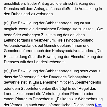
anschließen, ist der Antrag auf die Einschränkung des
Dienstes mit dem Antrag auf anschließende Versetzung in
den Ruhestand zu verbinden.
(2)
Die Bewilligung der Sabbatjahrregelung ist nur
1
möglich, wenn die dienstlichen Belange sie zulassen.
Sie
2
bedarf der vorherigen Zustimmung des örtlichen
Leitungsorgans (Presbyterium, Kreissynodalvorstand,
Verbandsvorstand), bei Gemeindepfarrerinnen und
Gemeindepfarrern auch des Kreissynodalvorstandes.
Die
3
Entscheidung über die Bewilligung der Einschränkung des
Dienstes trifft das Landeskirchenamt.
(3)
Die Bewilligung der Sabbatjahrregelung setzt voraus,
1
dass die Vertretung für die Dauer des Sabbatjahres
gewährleistet ist.
Im Benehmen mit der Superintendentin
2
oder dem Superintendenten überträgt in der Regel das
Landeskirchenamt die Vertretung einer Pfarrerin oder
einem Pfarrer im Probedienst.
Es kann zur Wahrnehmung
3
der Vertretung auch einen pfarramtlichen Dienst nach
§ 85