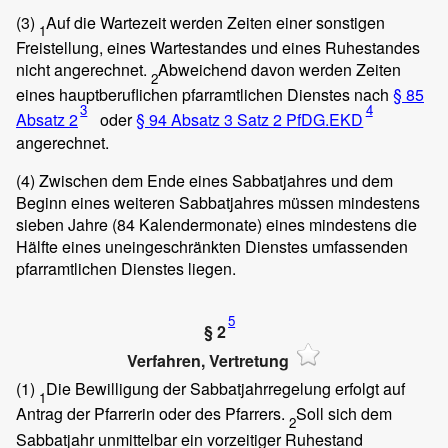
(3)
Auf die Wartezeit werden Zeiten einer sonstigen
1
Freistellung, eines Wartestandes und eines Ruhestandes
nicht angerechnet.
Abweichend davon werden Zeiten
2
eines hauptberuflichen pfarramtlichen Dienstes nach
§ 85
3
4
Absatz 2
oder
§ 94 Absatz 3 Satz 2 PfDG.EKD
angerechnet.
(4)
Zwischen dem Ende eines Sabbatjahres und dem
Beginn eines weiteren Sabbatjahres müssen mindestens
sieben Jahre (84 Kalendermonate) eines mindestens die
Hälfte eines uneingeschränkten Dienstes umfassenden
pfarramtlichen Dienstes liegen.
5
§ 2
Verfahren, Vertretung
(1)
Die Bewilligung der Sabbatjahrregelung erfolgt auf
1
Antrag der Pfarrerin oder des Pfarrers.
Soll sich dem
2
Sabbatjahr unmittelbar ein vorzeitiger Ruhestand