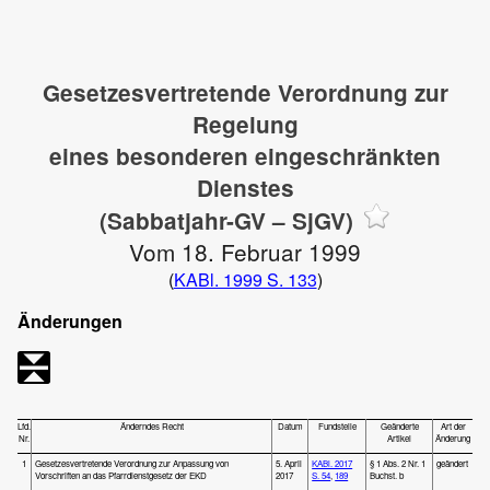
Gesetzesvertretende Verordnung zur
Regelung
eines besonderen eingeschränkten
Dienstes
(Sabbatjahr-GV – SjGV)
Vom 18. Februar 1999
(
KABl. 1999 S. 133
)
Änderungen
Lfd.
Änderndes Recht
Datum
Fundstelle
Geänderte
Art der
Nr.
Artikel
Änderung
1
Gesetzesvertretende Verordnung zur Anpassung von
5. April
KABl. 2017
§ 1 Abs. 2 Nr. 1
geändert
Vorschriften an das Pfarrdienstgesetz der EKD
2017
S. 54
,
189
Buchst. b