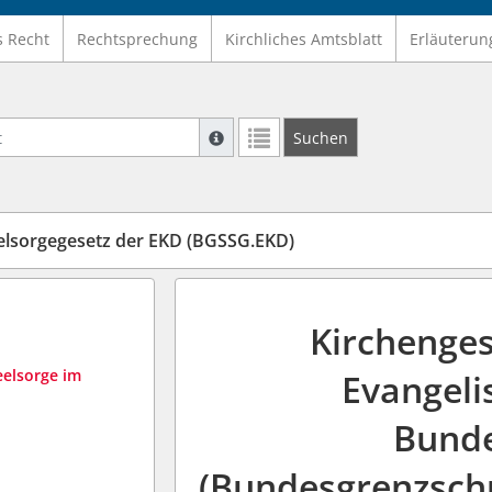
s Recht
Rechtsprechung
Kirchliches Amtsblatt
Erläuterun
Suche mit Platzhalter "*", Bsp. Pfarrer*,
Suchen
Weitere Suchoperatoren finden Sie in un
lsorgegesetz der EKD (BGSSG.EKD)
Kirchenges
eelsorge im
Evangeli
Bunde
(Bundesgrenzschu