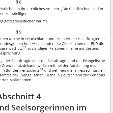
§ 8
istlichen in ihr kirchliches Amt ein.
Die Gliedkirchen sind in
2
n zu beteiligen.
ng gottesdienstlicher Räume.
§ 9
chen Kirche in Deutschland und des oder der Beauftragten in
22
 Bundesgrenzschutz
entsenden die Gliedkirchen der EKD die
23
esgrenzschutz
zuständigen Personen in eine mindestens
besprechung.
g, der Beauftragte oder die Beauftragte und der Evangelische
 Grenzschutzdekanin wirken mit bei der Aufstellung des
24
ge im Bundesgrenzschutz
und nehmen die Jahresrechnungen
samtes der Evangelischen Kirche in Deutschland zur Kenntnis
rderten Maßnahmen.
Abschnitt 4
und Seelsorgerinnen im