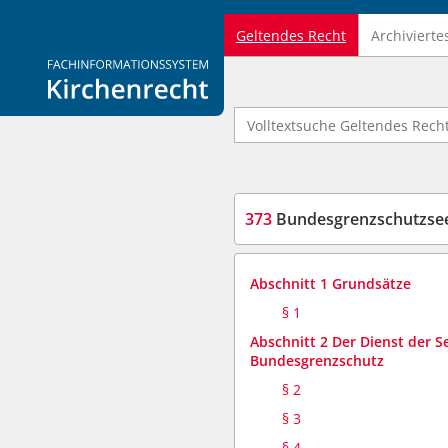
Geltendes Recht
Archivierte
Logo Fachinformationssystem Kirchenrecht
Volltextsuche Geltendes Recht
373
Bundesgrenzschutzsee
Abschnitt 1 Grundsätze
§ 1
Abschnitt 2 Der Dienst der S
Bundesgrenzschutz
§ 2
§ 3
§ 4