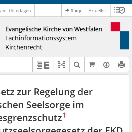
gen, Unterlagen
Shop
Aktuelles
Sitzu
Logo Ev. Kirche von Westfalen
 findet auch: "Pfarrerinitiative" oder "Pfarrerausschuss".
serer Hilfe.
Auf kirchenr
Textsuche im D
Verfüg
Dokument-Beziehungen
Erläuterungen
etz zur Regelung der
schen Seelsorge im
1
sgrenzschutz
tzseelsorgegesetz der EKD