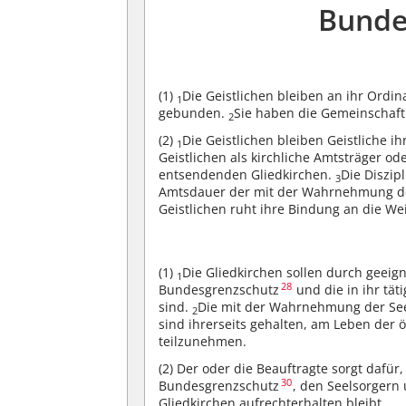
Bunde
(1)
Die Geistlichen bleiben an ihr Ordi
1
gebunden.
Sie haben die Gemeinschaft 
2
(2)
Die Geistlichen bleiben Geistliche ih
1
Geistlichen als kirchliche Amtsträger o
entsendenden Gliedkirchen.
Die Diszip
3
Amtsdauer der mit der Wahrnehmung de
Geistlichen ruht ihre Bindung an die We
(1)
Die Gliedkirchen sollen durch geei
1
28
Bundesgrenzschutz
und die in ihr tät
sind.
Die mit der Wahrnehmung der Se
2
sind ihrerseits gehalten, am Leben der 
teilzunehmen.
(2)
Der oder die Beauftragte sorgt dafür
30
Bundesgrenzschutz
, den Seelsorgern
Gliedkirchen aufrechterhalten bleibt.