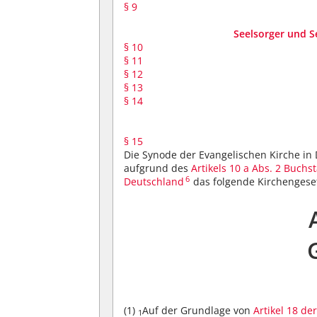
§ 9
Seelsorger und S
§ 10
§ 11
§ 12
§ 13
§ 14
§ 15
Die Synode der Evangelischen Kirche i
aufgrund des
Artikels 10 a Abs. 2 Buch
6
Deutschland
das folgende Kirchengese
(1)
Auf der Grundlage von
Artikel 18 d
1