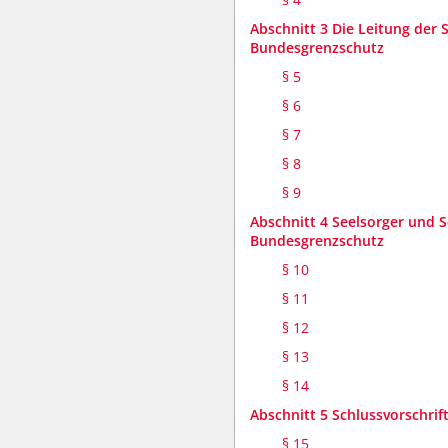
Abschnitt 3 Die Leitung der 
Bundesgrenzschutz
§ 5
§ 6
§ 7
§ 8
§ 9
Abschnitt 4 Seelsorger und 
Bundesgrenzschutz
§ 10
§ 11
§ 12
§ 13
§ 14
Abschnitt 5 Schlussvorschrif
§ 15