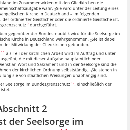
schland im Zusammenwirken mit den Gliedkirchen die
emeinschaftsaufgabe wahr.
Sie wird unter der Leitung eines
2
vangelischen Kirche in Deutschland – im folgenden
der ordinierter Geistlicher oder die ordinierte Geistliche ist,
9
esgrenzschutz
durchgeführt.
aben gegenüber der Bundesrepublik wird für die Seelsorge im
lische Kirche in Deutschland wahrgenommen.
Sie ist dabei
2
an der Mitwirkung der Gliedkirchen gebunden.
11
z
als Teil der kirchlichen Arbeit wird im Auftrag und unter
 ausgeübt, die mit dieser Aufgabe hauptamtlich oder
ienst an Wort und Sakrament und in der Seelsorge sind die
ahmen der kirchlichen Ordnung selbstständig.
Sie stehen in
3
füllung sie von staatlichen Weisungen unabhängig sind.
12
er Seelsorge im Bundesgrenzschutz
, einschließlich der
istet.
Abschnitt 2
st der Seelsorge im