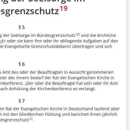
19
sgrenzschutz
§ 5
20
ung der Seelsorge im Bundesgrenzschutz
und die kirchliche
.
Er oder sie kann ihm oder ihr obliegende Aufgaben auf den
2
ie Evangelische Grenzschutzdekanin übertragen und sich
§ 6
as Amt des oder der Beauftragten in Aussicht genommenen
er des Innern bedarf der Rat der Evangelischen Kirche in
enkonferenz.
Der oder die Beauftragte hat sein oder ihr Amt
2
 nach Anhörung der Kirchenkonferenz es verlangt.
§ 7
den Rat der Evangelischen Kirche in Deutschland laufend über
lt mit den Gliedkirchen Fühlung und berichtet ihnen jährlich
21
ndesgrenzschutz
.