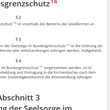
14
sgrenzschutz
§ 2
15
nzschutz
ist innerhalb des Bereichs der Gliedkirchen an
§ 3
16
in der Seelsorge im Bundesgrenzschutz
ist die Ordnung der
esdienste oder Amtshandlungen vollzogen werden, maßgebend.
§ 4
17
e im Bundesgrenzschutz
vorgenommen werden, so ist
 Abmeldung und Eintragung in die Kirchenbücher nach dem
deren Zuständigkeitsbereich die Amtshandlung vollzogen
Abschnitt 3
ng der Seelsorge im