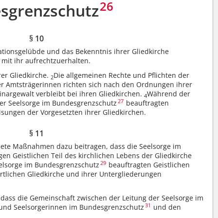
26
sgrenzschutz
§ 10
nationsgelübde und das Bekenntnis ihrer Gliedkirche
mit ihr aufrechtzuerhalten.
rer Gliedkirche.
Die allgemeinen Rechte und Pflichten der
2
der Amtsträgerinnen richten sich nach den Ordnungen ihrer
linargewalt verbleibt bei ihren Gliedkirchen.
Während der
4
27
r Seelsorge im Bundesgrenzschutz
beauftragten
isungen der Vorgesetzten ihrer Gliedkirchen.
§ 11
gnete Maßnahmen dazu beitragen, dass die Seelsorge im
igen Geistlichen Teil des kirchlichen Lebens der Gliedkirche
29
elsorge im Bundesgrenzschutz
beauftragten Geistlichen
örtlichen Gliedkirche und ihrer Untergliederungen
, dass die Gemeinschaft zwischen der Leitung der Seelsorge im
31
 und Seelsorgerinnen im Bundesgrenzschutz
und den