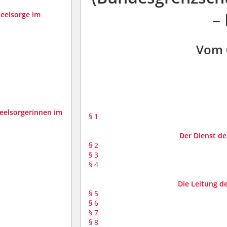
–
Seelsorge im
Vom 
Seelsorgerinnen im
§ 1
Der Dienst d
§ 2
§ 3
§ 4
Die Leitung d
§ 5
§ 6
t
§ 7
§ 8