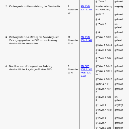
§ 17 Abs. 3
geändert
2
Kirchengesetz zur Harmonisierung des Dienstrechts
9.
ABl. EKD
Kurzbezeichnung
eingefügt
November
2011 S. 328
und Abkürzung
2011
§ 8 Nr. 7
geändert
§ 16
geändert
§ 17 Abs. 3
neu
gefasst
§ 18
geändert
3
Kirchengesetz zur Ausführung des Besoldungs- und
12.
ABl. EKD
§ 7 Abs. 3 Satz1
neu
Versorgungsgesetzes der EKD und zur Änderung
November
2014 S. 361
gefasst
dienstrechtlicher Vorschriften
2014
§ 9 Abs. 2 Satz 6
geändert
§ 10 Abs. 2 Satz
geändert
4
§ 17 Abs. 3 Satz
geändert
5
4
Beschluss zum Kirchengesetz zur Änderung
8.
ABl.EKD
§ 7 Abs. 3 Satz 2
geändert
dienstrechtlicher Regelungen 2016 der EKD
November
2016 S. 325
,
§ 7 Abs. 4 Satz 1
geändert
2016
KABl. 2017
Nr. 1
S. 22
§ 7 Abs. 4 Satz 2
geändert
§ 8 Nr. 4, 5, 7
geändert
§ 10 Abs. 1 Nr. 1-
geändert
2
§ 10 Abs. 2 Satz
neu
3
gefasst
§ 11 Abs. 2
angefügt
§ 12 Abs. 1 Nr. 2,
geändert
4
§ 12 Abs. 2
geändert
§ 14 Abs. 1
geändert
§ 17 Abs. 3 Satz
geändert