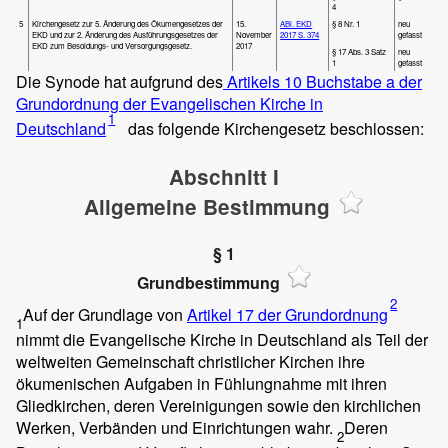
4
5
Kirchengesetz zur 5. Änderung des Ökumengesetzes der
15.
ABl. EKD
§ 8 Nr. 1
neu
EKD und zur 2. Änderung des Ausführungsgesetzes der
November
2017 S. 374
gefasst
EKD zum Besoldungs- und Versorgungsgesetz.
2017
§ 17 Abs. 3 Satz
neu
1
gefasst
Die Synode hat aufgrund des
Artikels 10 Buchstabe a der
Grundordnung der Evangelischen Kirche in
1
Deutschland
das folgende Kirchengesetz beschlossen:
Abschnitt I
Allgemeine Bestimmung
§ 1
Grundbestimmung
2
Auf der Grundlage von
Artikel 17 der Grundordnung
1
nimmt die Evangelische Kirche in Deutschland als Teil der
weltweiten Gemeinschaft christlicher Kirchen ihre
ökumenischen Aufgaben in Fühlungnahme mit ihren
Gliedkirchen, deren Vereinigungen sowie den kirchlichen
Werken, Verbänden und Einrichtungen wahr.
Deren
2