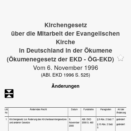
Kirchengesetz
über die Mitarbeit der Evangelischen
Kirche
in Deutschland in der Ökumene
(Ökumenegesetz der EKD - ÖG-EKD)
Vom 6. November 1996
(ABl. EKD 1996 S. 525)
Änderungen
Lfd.
Änderndes Recht
Datum
Fundstelle
Paragrafen
Art der
Nr.
Änderung
1
Kirchengesetz zur Änderung des Kirchenbeamtengesetzes
9.
ABl. EKD
§ 9 Abs. 2 Satz 7
geändert
und anderer Gesetze
November
2000 S. 460
§ 10 Abs. 2 Satz
geändert
2000
5