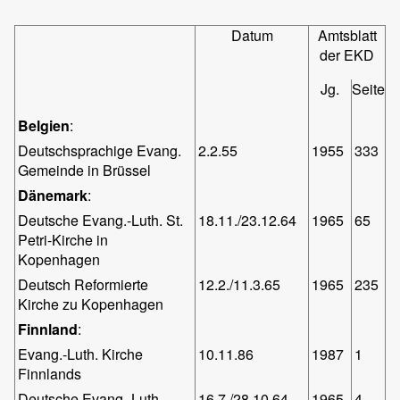
Datum
Amtsblatt
der EKD
Jg.
Seite
Belgien
:
Deutschsprachige Evang.
2.2.55
1955
333
Gemeinde in Brüssel
Dänemark
:
Deutsche Evang.-Luth. St.
18.11./23.12.64
1965
65
Petri-Kirche in
Kopenhagen
Deutsch Reformierte
12.2./11.3.65
1965
235
Kirche zu Kopenhagen
Finnland
:
Evang.-Luth. Kirche
10.11.86
1987
1
Finnlands
Deutsche Evang.-Luth.
16.7./28.10.64
1965
4