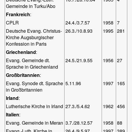
Gemeinde in Turku/Abo
Frankreich
:
CPLR
24.4./3.7.57
1958
7
Deutsche Evang. Christus-
26.3./10.8.93
1995
281
Kirche Augsburgischer
Konfession in Paris
Griechenland
:
Evang. Gemeinde dt.
24.5./21.9.55
1956
27
Sprache in Griechenland
Großbritannien
:
Evang. Synode dt. Sprache
5.11.96
1997
165
in Großbritannien
Irland
:
Lutherische Kirche in Irland
27.3./5.4.62
1962
456
Italien
:
Evang. Gemeinde in Meran
3.7./28.12.57
1958
88
Evang.-Luth. Kirche in
26.4./9.5.97
1997
389