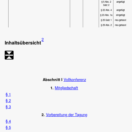
§ 5 Abs. 2
angefügt
Satz 2
§ 22 Abs. 4
angefügt
§ 23 Abs. 1a
eingefügt
§ 25 Satz 1
neu gefasst
§ 29 Abs. 2
neu gefasst
2
Inhaltsübersicht
Vollkonferenz
Abschnitt I
Mitgliedschaft
1.
§ 1
§ 2
§ 3
Vorbereitung der Tagung
2.
§ 4
§ 5