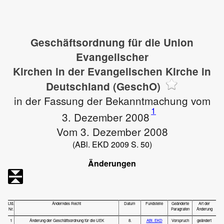
Geschäftsordnung für die Union
Evangelischer
Kirchen in der Evangelischen Kirche in
Deutschland (GeschO)
in der Fassung der Bekanntmachung vom
1
3. Dezember 2008
Vom 3. Dezember 2008
(ABl. EKD 2009 S. 50)
Änderungen
Lfd.
Änderndes Recht
Datum
Fundstelle
Geänderte
Art der
Nr.
Paragrafen
Änderung
1
Änderung der Geschäftsordnung für die UEK
8.
ABl. EKD
Vorspruch
geändert