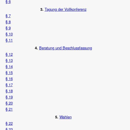
§ 6
Tagung der Vollkonferenz
3.
§ 7
§ 8
§ 9
§ 10
§ 11
Beratung und Beschlussfassung
4.
§ 12
§ 13
§ 14
§ 15
§ 16
§ 17
§ 18
§ 19
§ 20
§ 21
Wahlen
5.
§ 22
§ 23