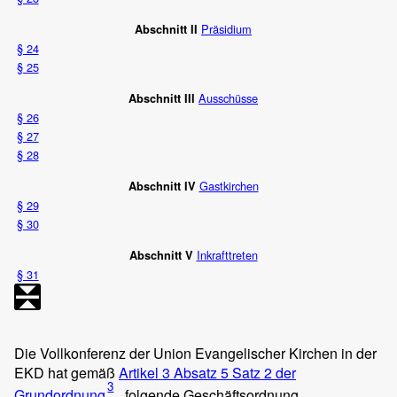
Präsidium
Abschnitt II
§ 24
§ 25
Ausschüsse
Abschnitt III
§ 26
§ 27
§ 28
Gastkirchen
Abschnitt IV
§ 29
§ 30
Inkrafttreten
Abschnitt V
§ 31
Die Vollkonferenz der Union Evangelischer Kirchen in der
EKD hat gemäß
Artikel 3 Absatz 5 Satz 2 der
3
Grundordnung
folgende Geschäftsordnung