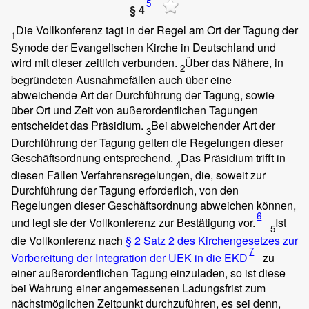
5
§ 4
Die Vollkonferenz tagt in der Regel am Ort der Tagung der
1
Synode der Evangelischen Kirche in Deutschland und
wird mit dieser zeitlich verbunden.
Über das Nähere, in
2
begründeten Ausnahmefällen auch über eine
abweichende Art der Durchführung der Tagung, sowie
über Ort und Zeit von außerordentlichen Tagungen
entscheidet das Präsidium.
Bei abweichender Art der
3
Durchführung der Tagung gelten die Regelungen dieser
Geschäftsordnung entsprechend.
Das Präsidium trifft in
4
diesen Fällen Verfahrensregelungen, die, soweit zur
Durchführung der Tagung erforderlich, von den
Regelungen dieser Geschäftsordnung abweichen können,
6
und legt sie der Vollkonferenz zur Bestätigung vor.
Ist
5
die Vollkonferenz nach
§ 2 Satz 2 des Kirchengesetzes zur
7
Vorbereitung der Integration der UEK in die EKD
zu
einer außerordentlichen Tagung einzuladen, so ist diese
bei Wahrung einer angemessenen Ladungsfrist zum
nächstmöglichen Zeitpunkt durchzuführen, es sei denn,