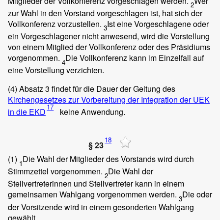
Mitglieder der Vollkonferenz vorgeschlagen werden.
Wer
2
zur Wahl in den Vorstand vorgeschlagen ist, hat sich der
Vollkonferenz vorzustellen.
Ist eine Vorgeschlagene oder
3
ein Vorgeschlagener nicht anwesend, wird die Vorstellung
von einem Mitglied der Vollkonferenz oder des Präsidiums
vorgenommen.
Die Vollkonferenz kann im Einzelfall auf
4
eine Vorstellung verzichten.
(4)
Absatz 3 findet für die Dauer der Geltung des
Kirchengesetzes zur Vorbereitung der Integration der UEK
17
in die EKD
keine Anwendung.
18
§ 23
(1)
Die Wahl der Mitglieder des Vorstands wird durch
1
Stimmzettel vorgenommen.
Die Wahl der
2
Stellvertreterinnen und Stellvertreter kann in einem
gemeinsamen Wahlgang vorgenommen werden.
Die oder
3
der Vorsitzende wird in einem gesonderten Wahlgang
gewählt.