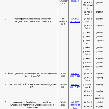
November
2015 S. 15
§ 6 Abs. 1
geändert
2014
Sätze 1 und
2
§ 6 Abs. 1
angefügt
Satz 3
2
Änderung der Geschäftsordnung für die Union
11.
ABl. EKD
§ 1 Abs. 2
geändert
Evangelischen Kirchen in der EKD (GeschO)
November
2017 S. 384
Satz 1
2017
§ 6 Abs. 1
neu gefasst
Satz 2
§ 11 Abs. 1
geändert
§ 12 Abs. 1
geändert
§ 14 Abs. 2
neu gefasst
Nr. 2
§ 20 Abs. 3
geändert
§ 26 Abs. 2
geändert
Satz 2
§ 26 Abs. 3
neu gefasst
§ 27 Satz 1
geändert
§ 28 Abs. 4
geändert
Satz 1
3
Änderung der Geschäftsordnungen der Union Evangelischer
2. Juli
ABl. EKD
§ 4 Satz 2
neu gefasst
Kirchen in der EKD
2020
2020 S. 141
§ 6 Abs. 1
eingefügt
Satz 4
4
Beschluss über die Änderung der Geschäftsordnungen der
25. März
ABl. EKD
§ 4 Sätze 3
eingefügt
UEK.
2021
2021 S. 132
und 4
§ 6 Abs. 2
eingefügt
§ 6 Abs. 2
neu
nummeriert
5
Anpassung der Geschäftsordnungen der Union
23. März
ABl. EKD
§ 4 Satz 1
geändert
Evangelischer Kirchen in der Evangelischen Kirche in
2023
2023 Nr. 14
§ 4 Satz 5
angefügt
Deutschland
S. 32