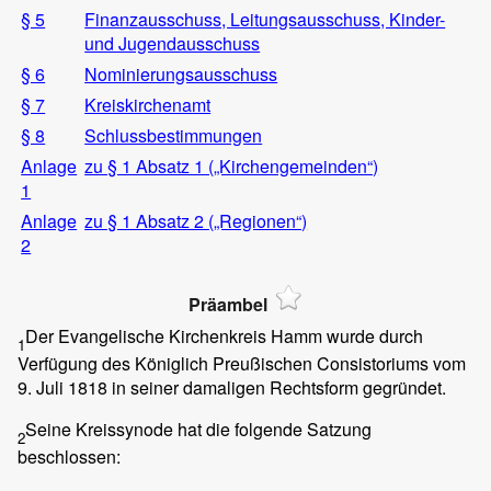
§ 5
Finanzausschuss, Leitungsausschuss, Kinder-
und Jugendausschuss
§ 6
Nominierungsausschuss
§ 7
Kreiskirchenamt
§ 8
Schlussbestimmungen
Anlage
zu § 1 Absatz 1 („Kirchengemeinden“)
1
Anlage
zu § 1 Absatz 2 („Regionen“)
2
Präambel
Der Evangelische Kirchenkreis Hamm wurde durch
1
Verfügung des Königlich Preußischen Consistoriums vom
9. Juli 1818 in seiner damaligen Rechtsform gegründet.
Seine Kreissynode hat die folgende Satzung
2
beschlossen: