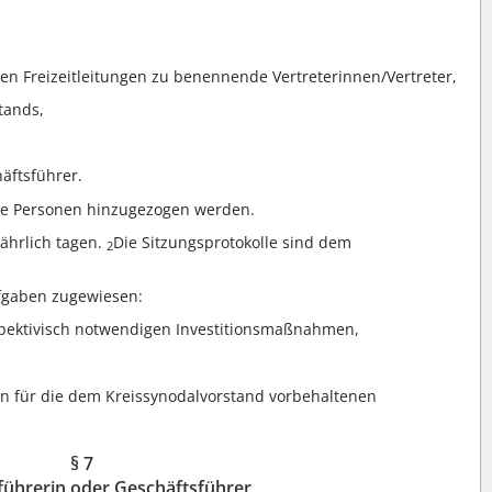
en Freizeitleitungen zu benennende Vertreterinnen/Vertreter,
tands,
äftsführer.
e Personen hinzugezogen werden.
jährlich tagen.
Die Sitzungsprotokolle sind dem
2
fgaben zugewiesen:
spektivisch notwendigen Investitionsmaßnahmen,
n für die dem Kreissynodalvorstand vorbehaltenen
§ 7
führerin oder Geschäftsführer