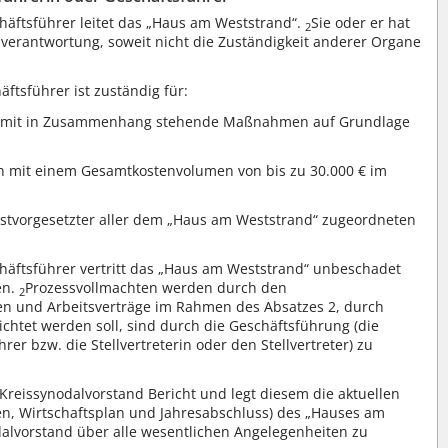
häftsführer leitet das „Haus am Weststrand“.
Sie oder er hat
2
sverantwortung, soweit nicht die Zuständigkeit anderer Organe
ftsführer ist zuständig für:
 damit in Zusammenhang stehende Maßnahmen auf Grundlage
 mit einem Gesamtkostenvolumen von bis zu 30.000 € im
enstvorgesetzter aller dem „Haus am Weststrand“ zugeordneten
häftsführer vertritt das „Haus am Weststrand“ unbeschadet
en.
Prozessvollmachten werden durch den
2
en und Arbeitsverträge im Rahmen des Absatzes 2, durch
chtet werden soll, sind durch die Geschäftsführung (die
er bzw. die Stellvertreterin oder den Stellvertreter) zu
Kreissynodalvorstand Bericht und legt diesem die aktuellen
n, Wirtschaftsplan und Jahresabschluss) des „Hauses am
dalvorstand über alle wesentlichen Angelegenheiten zu