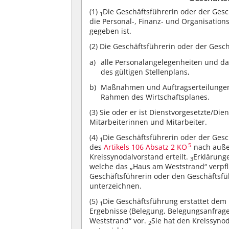
(1)
Die Geschäftsführerin oder der Gesc
1
die Personal-, Finanz- und Organisation
gegeben ist.
(2)
Die Geschäftsführerin oder der Geschä
alle Personalangelegenheiten und
des gültigen Stellenplans,
Maßnahmen und Auftragserteilungen
Rahmen des Wirtschaftsplanes.
(3)
Sie oder er ist Dienstvorgesetzte/Di
Mitarbeiterinnen und Mitarbeiter.
(4)
Die Geschäftsführerin oder der Gesc
1
5
des
Artikels 106 Absatz 2 KO
nach auß
Kreissynodalvorstand erteilt.
Erklärung
3
welche das „Haus am Weststrand“ verpfli
Geschäftsführerin oder den Geschäftsführ
unterzeichnen.
(5)
Die Geschäftsführung erstattet dem 
1
Ergebnisse (Belegung, Belegungsanfrage
Weststrand“ vor.
Sie hat den Kreissyno
2