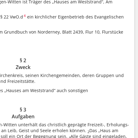
gen-Witten ist Träger des „Hauses am Weststrand“, Am
4
 § 22 VwO.d
ein kirchlicher Eigenbetrieb des Evangelischen
 Grundbuch von Norderney, Blatt 2439, Flur 10, Flurstücke
§ 2
Zweck
irchenkreis, seinen Kirchengemeinden, deren Gruppen und
nd Freizeitstätte.
es „Hauses am Weststrand“ auch sonstigen
§ 3
Aufgaben
-Witten unterhält das christlich geprägte Freizeit-, Erholungs-
an Leib, Geist und Seele erholen können.
Das „Haus am
2
 soll ein Ort der Begegnung sein.
Alle Gäste sind eingeladen,
4