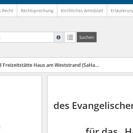
s Recht
Rechtsprechung
Kirchliches Amtsblatt
Erläuterun
Suche mit Platzhalter "*", Bsp. Pfarrer*,
Suchen
Weitere Suchoperatoren finden Sie in un
eizeitstätte Haus am Weststrand (SaHaWiEbHaW)
des Evangelische
d
für das „