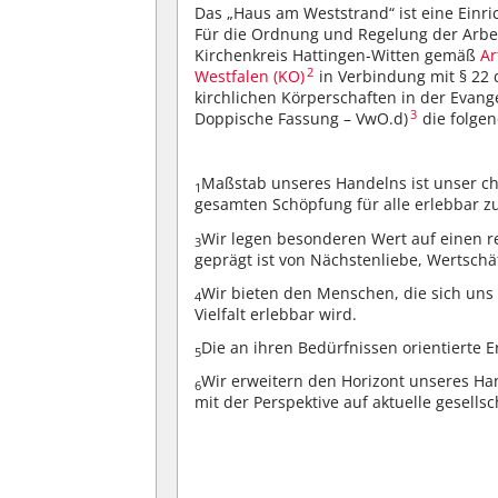
Das „Haus am Weststrand“ ist eine Einri
Für die Ordnung und Regelung der Arbei
Kirchenkreis Hattingen-Witten gemäß
Ar
2
Westfalen (KO)
in Verbindung mit § 22
kirchlichen Körperschaften in der Evan
3
Doppische Fassung – VwO.d)
die folgen
Maßstab unseres Handelns ist unser ch
1
gesamten Schöpfung für alle erlebbar 
Wir legen besonderen Wert auf einen r
3
geprägt ist von Nächstenliebe, Wertschät
Wir bieten den Menschen, die sich uns 
4
Vielfalt erlebbar wird.
Die an ihren Bedürfnissen orientierte E
5
Wir erweitern den Horizont unseres Ha
6
mit der Perspektive auf aktuelle gesells