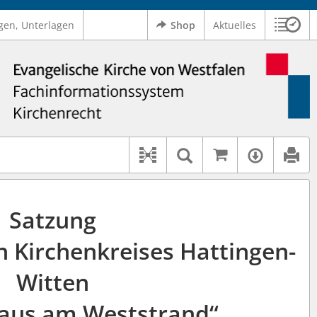
gen, Unterlagen
Shop
Aktuelles
Sitzu
Logo Ev. Kirche von Westfalen
 findet auch: "Pfarrerinitiative" oder "Pfarrerausschuss".
serer Hilfe.
Auf kirchenr
Textsuche im D
Verfüg
Dokument-Beziehungen
Satzung
n Kirchenkreises Hattingen-
Witten
Haus am Weststrand“