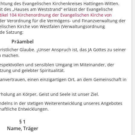
chtung des Evangelischen Kirchenkreises Hattingen-Witten.
t des „Hauses am Weststrand“ erlässt der Evangelische
tikel 104 Kirchenordnung der Evangelischen Kirche von
 der Verordnung für die Vermögens- und Finanzverwaltung der
gelischen Kirche von Westfalen (Verwaltungsordnung
de Satzung:
Präambel
ristlicher Glaube.
Unser Anspruch ist, das JA Gottes zu seiner
2
zu machen.
espektvollen und sensiblen Umgang im Miteinander, der
zung und gelebter Spiritualität.
anvertrauen, einen einzigartigen Ort, an dem Gemeinschaft in
rholung an Körper, Geist und Seele ist unser Ziel.
ndelns in der stetigen Weiterentwicklung unseres Angebotes
chaftliche Entwicklungen.
§ 1
Name, Träger