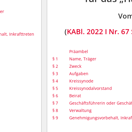
der
Vom
(
KABl. 2022 I Nr. 67
lt, Inkrafttreten
Präambel
§ 1
Name, Träger
§ 2
Zweck
§ 3
Aufgaben
§ 4
Kreissynode
§ 5
Kreissynodalvorstand
§ 6
Beirat
§ 7
Geschäftsführerin oder Geschä
§ 8
Verwaltung
§ 9
Genehmigungsvorbehalt, Inkraf