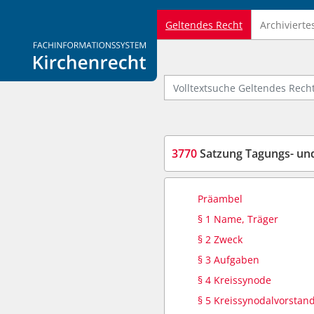
Geltendes Recht
Archivierte
Logo Fachinformationssystem Kirchenrecht
Volltextsuche Geltendes Recht
3770
Satzung Tagungs- und Fr
Präambel
§ 1 Name, Träger
§ 2 Zweck
§ 3 Aufgaben
§ 4 Kreissynode
§ 5 Kreissynodalvorstan