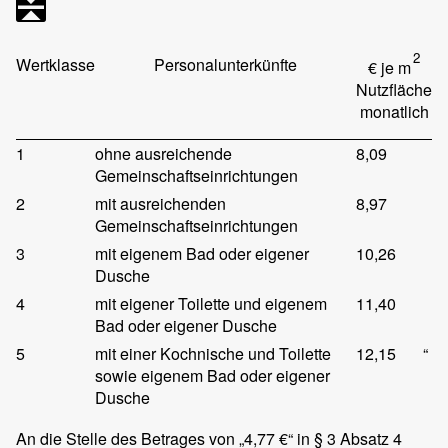
2
Wertklasse
Personalunterkünfte
€ je m
Nutzfläche
monatlich
1
ohne ausreichende
8,09
Gemeinschaftseinrichtungen
2
mit ausreichenden
8,97
Gemeinschaftseinrichtungen
3
mit eigenem Bad oder eigener
10,26
Dusche
4
mit eigener Toilette und eigenem
11,40
Bad oder eigener Dusche
5
mit einer Kochnische und Toilette
12,15
“
sowie eigenem Bad oder eigener
Dusche
An die Stelle des Betrages von „4,77 €“ in § 3 Absatz 4