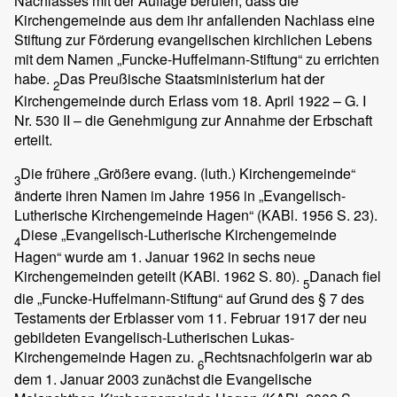
Nachlasses mit der Auflage berufen, dass die
Kirchengemeinde aus dem ihr anfallenden Nachlass eine
Stiftung zur Förderung evangelischen kirchlichen Lebens
mit dem Namen „Funcke-Huffelmann-Stiftung“ zu errichten
habe.
Das Preußische Staatsministerium hat der
2
Kirchengemeinde durch Erlass vom 18. April 1922 – G. I
Nr. 530 II – die Genehmigung zur Annahme der Erbschaft
erteilt.
Die frühere „Größere evang. (luth.) Kirchengemeinde“
3
änderte ihren Namen im Jahre 1956 in „Evangelisch-
Lutherische Kirchengemeinde Hagen“ (KABl. 1956 S. 23).
Diese „Evangelisch-Lutherische Kirchengemeinde
4
Hagen“ wurde am 1. Januar 1962 in sechs neue
Kirchengemeinden geteilt (KABl. 1962 S. 80).
Danach fiel
5
die „Funcke-Huffelmann-Stiftung“ auf Grund des § 7 des
Testaments der Erblasser vom 11. Februar 1917 der neu
gebildeten Evangelisch-Lutherischen Lukas-
Kirchengemeinde Hagen zu.
Rechtsnachfolgerin war ab
6
dem 1. Januar 2003 zunächst die Evangelische