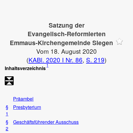
Satzung der
Evangelisch-Reformierten
Emmaus-Kirchengemeinde Siegen
Vom 18. August 2020
(
KABl. 2020 I Nr. 86
,
S. 219
)
1
Inhaltsverzeichnis
Präambel
§
Presbyterium
1
§
Geschäftsführender Ausschuss
2