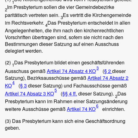
1
Im Presbyterium sollen die vier Gemeindebezirke
2
paritätisch vertreten sein.
Es vertritt die Kirchengemeinde
3
im Rechtsverkehr.
Das Presbyterium entscheidet in allen
4
Angelegenheiten, die ihm nach den kirchenrechtlichen
Vorschriften übertragen sind, sofern sie nicht nach den
Bestimmungen dieser Satzung auf einen Ausschuss
delegiert werden.
(2)
Das Presbyterium bildet einen geschäftsführenden
1
3
Ausschuss gemäß
Artikel 74 Absatz 4 KO
(
§ 2
dieser
Satzung), Bezirksausschüsse gemäß
Artikel 74 Absatz 2
4
KO
(
§ 3
dieser Satzung) und Fachausschüsse gemäß
5
Artikel 74 Absatz 3 KO
(
§§ 4 ff.
dieser Satzung).
Das
2
Presbyterium kann im Rahmen einer Satzungsänderung
6
weitere Ausschüsse gemäß
Artikel 74 KO
einrichten.
(3)
Das Presbyterium kann sich eine Geschäftsordnung
geben.