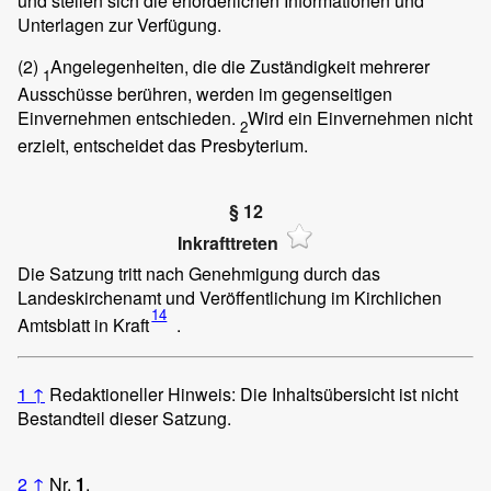
und stellen sich die erforderlichen Informationen und
Unterlagen zur Verfügung.
(2)
Angelegenheiten, die die Zuständigkeit mehrerer
1
Ausschüsse berühren, werden im gegenseitigen
Einvernehmen entschieden.
Wird ein Einvernehmen nicht
2
erzielt, entscheidet das Presbyterium.
§ 12
Inkrafttreten
Die Satzung tritt nach Genehmigung durch das
Landeskirchenamt und Veröffentlichung im Kirchlichen
14
Amtsblatt in Kraft
.
1
↑
Redaktioneller Hinweis: Die Inhaltsübersicht ist nicht
Bestandteil dieser Satzung.
2
↑
Nr.
1
.