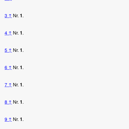
3
↑
Nr.
1
.
4
↑
Nr.
1
.
5
↑
Nr.
1
.
6
↑
Nr.
1
.
7
↑
Nr.
1
.
8
↑
Nr.
1
.
9
↑
Nr.
1
.