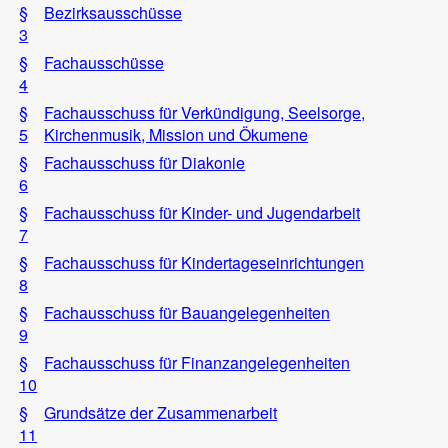
§
Bezirksausschüsse
3
§
Fachausschüsse
4
§
Fachausschuss für Verkündigung, Seelsorge,
5
Kirchenmusik, Mission und Ökumene
§
Fachausschuss für Diakonie
6
§
Fachausschuss für Kinder- und Jugendarbeit
7
§
Fachausschuss für Kindertageseinrichtungen
8
§
Fachausschuss für Bauangelegenheiten
9
§
Fachausschuss für Finanzangelegenheiten
10
§
Grundsätze der Zusammenarbeit
11