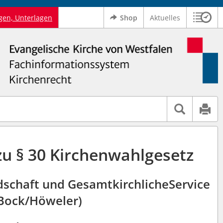
gen, Unterlagen
Shop
Aktuelles
Sitzu
Logo Ev. Kirche von Westfalen
 findet auch: "Pfarrerinitiative" oder "Pfarrerausschuss".
serer Hilfe.
zu § 30 Kirchenwahlgesetz
edschaft und GesamtkirchlicheService
Bock/Höweler)