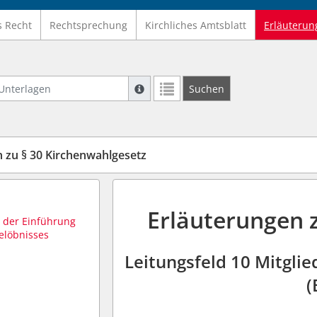
s Recht
Rechtsprechung
Kirchliches Amtsblatt
Erläuterun
nterlagen
Suche mit Platzhalter "*", Bsp. Pfarrer*,
Suchen
Weitere Suchoperatoren finden Sie in un
 zu § 30 Kirchenwahlgesetz
Erläuterungen 
 der Einführung
elöbnisses
Leitungsfeld 10 Mitgli
(