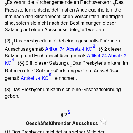
Es vertritt die Kirchengemeinde im Rechtsverkehr.
Das
2
3
Presbyterium entscheidet in allen Angelegenheiten, die
ihm nach den kirchenrechtlichen Vorschriften übertragen
sind, sofern sie nicht nach den Bestimmungen dieser
Satzung auf einen Ausschuss delegiert werden.
(2)
Das Presbyterium bildet einen geschäftsführenden
1
3
Ausschuss gemäß
Artikel 74 Absatz 4 KO
(§ 2 dieser
Satzung) und Fachausschüsse gemäß
Artikel 74 Absatz 3
4
KO
(§§ 3 ff. dieser Satzung).
Das Presbyterium kann im
2
Rahmen einer Satzungsänderung weitere Ausschüsse
5
gemäß
Artikel 74 KO
einrichten.
(3)
Das Presbyterium kann sich eine Geschäftsordnung
geben.
6
§ 2
Geschäftsführender Ausschuss
(1)
Das Presbyterium bildet aus seiner Mitte den