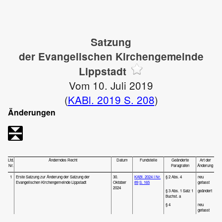
Satzung
der Evangelischen Kirchengemeinde
Lippstadt
Vom 10. Juli 2019
(
KABl. 2019 S. 208
)
Änderungen
Lfd.
Änderndes Recht
Datum
Fundstelle
Geänderte
Art der
Nr.
Paragrafen
Änderung
1
Erste Satzung zur Änderung der Satzung der
30.
KABl. 2024 I Nr.
§ 2 Abs. 4
neu
Evangelischen Kirchengemeinde Lippstadt
Oktober
89
S. 165
gefasst
2024
§ 3 Abs. 1 Satz 1
geändert
Buchst. a
§ 4
neu
gefasst