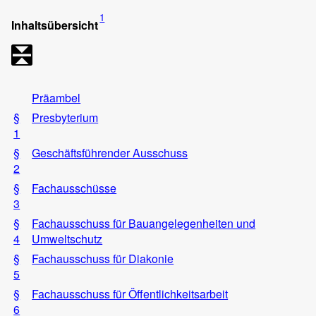
1
Inhaltsübersicht
Präambel
§
Presbyterium
1
§
Geschäftsführender Ausschuss
2
§
Fachausschüsse
3
§
Fachausschuss für Bauangelegenheiten und
4
Umweltschutz
§
Fachausschuss für Diakonie
5
§
Fachausschuss für Öffentlichkeitsarbeit
6