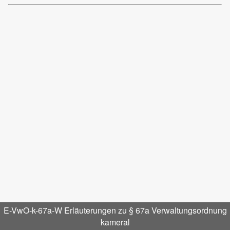
E-VwO-k-67a-W Erläuterungen zu § 67a Verwaltungsordnung
kameral