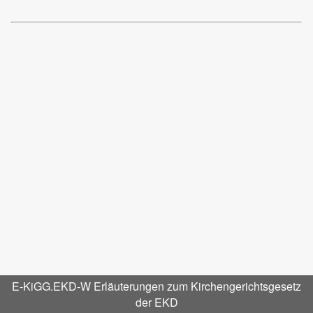
E-KiGG.EKD-W Erläuterungen zum Kirchengerichtsgesetz
der EKD