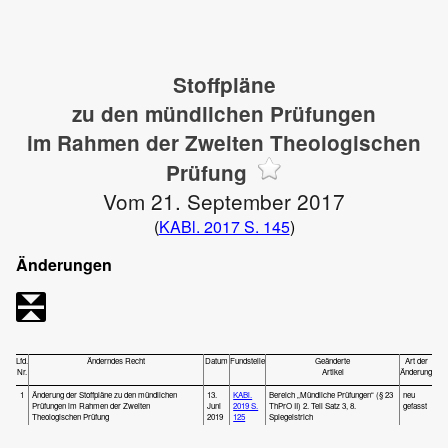
Stoffpläne
zu den mündlichen Prüfungen
im Rahmen der Zweiten Theologischen
Prüfung
Vom 21. September 2017
(
KABl. 2017 S. 145
)
Änderungen
Lfd.
Änderndes Recht
Datum
Fundstelle
Geänderte
Art der
Nr.
Artikel
Änderung
1
Änderung der Stoffpläne zu den mündlichen
13.
KABl.
Bereich „Mündliche Prüfungen“ (§ 23
neu
Prüfungen im Rahmen der Zweiten
Juni
2019 S.
ThPrO II) 2. Teil Satz 3, 8.
gefasst
Theologischen Prüfung
2019
125
Spiegelstrich