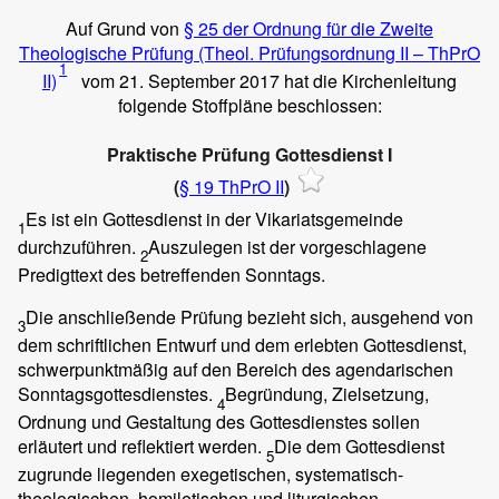
Auf Grund von
§ 25 der Ordnung für die Zweite
Theologische Prüfung (Theol. Prüfungsordnung II – ThPrO
1
II)
vom 21. September 2017 hat die Kirchenleitung
folgende Stoffpläne beschlossen:
Praktische Prüfung Gottesdienst I
(
§ 19 ThPrO II
)
Es ist ein Gottesdienst in der Vikariatsgemeinde
1
durchzuführen.
Auszulegen ist der vorgeschlagene
2
Predigttext des betreffenden Sonntags.
Die anschließende Prüfung bezieht sich, ausgehend von
3
dem schriftlichen Entwurf und dem erlebten Gottesdienst,
schwerpunktmäßig auf den Bereich des agendarischen
Sonntagsgottesdienstes.
Begründung, Zielsetzung,
4
Ordnung und Gestaltung des Gottesdienstes sollen
erläutert und reflektiert werden.
Die dem Gottesdienst
5
zugrunde liegenden exegetischen, systematisch-
theologischen, homiletischen und liturgischen