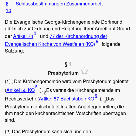
§
Schlussbestimmungen Zusammenarbeit
10
Die Evangelische Georgs-Kirchengemeinde Dortmund
gibt sich zur Ordnung und Regelung ihrer Arbeit auf Grund
3
der
Artikel 74
und
77 der Kirchenordnung der
4
Evangelischen Kirche von Westfalen (KO)
folgende
Satzung:
§ 1
Presbyterium
(1)
Die Kirchengemeinde wird vom Presbyterium geleitet
1
5
(
Artikel 55 KO
).
Es vertritt die Kirchengemeinde im
2
6
Rechtsverkehr (
Artikel 57 Buchstabe r KO
).
Das
3
Presbyterium entscheidet in allen Angelegenheiten, die
ihm nach den kirchenrechtlichen Vorschriften übertragen
sind.
(2)
Das Presbyterium kann sich und den