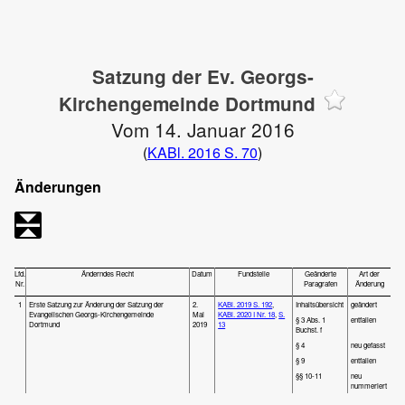
Satzung der Ev. Georgs-
Kirchengemeinde Dortmund
Vom 14. Januar 2016
(
KABl. 2016 S. 70
)
Änderungen
Lfd.
Änderndes Recht
Datum
Fundstelle
Geänderte
Art der
Nr.
Paragrafen
Änderung
1
Erste Satzung zur Änderung der Satzung der
2.
KABl. 2019 S. 192
,
Inhaltsübersicht
geändert
Evangelischen Georgs-Kirchengemeinde
Mai
KABl. 2020 I Nr. 18
,
S.
§ 3 Abs. 1
entfallen
Dortmund
2019
13
Buchst. f
§ 4
neu gefasst
§ 9
entfallen
§§ 10-11
neu
nummeriert