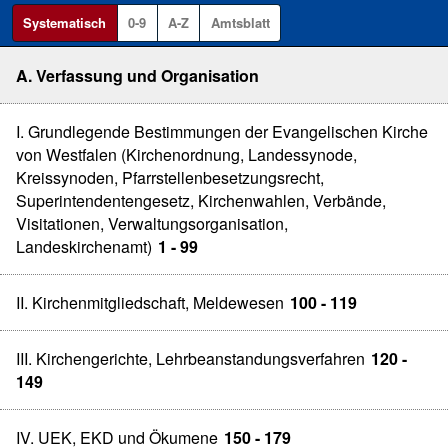
Systematisch
0-9
A-Z
Amtsblatt
A. Verfassung und Organisation
I. Grundlegende Bestimmungen der Evangelischen Kirche
von Westfalen (Kirchenordnung, Landessynode,
Kreissynoden, Pfarrstellenbesetzungsrecht,
Superintendentengesetz, Kirchenwahlen, Verbände,
Visitationen, Verwaltungsorganisation,
Landeskirchenamt)
1 - 99
II. Kirchenmitgliedschaft, Meldewesen
100 - 119
III. Kirchengerichte, Lehrbeanstandungsverfahren
120 -
149
IV. UEK, EKD und Ökumene
150 - 179