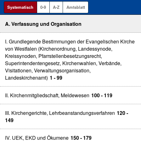
Systematisch
0-9
A-Z
Amtsblatt
A. Verfassung und Organisation
I. Grundlegende Bestimmungen der Evangelischen Kirche
von Westfalen (Kirchenordnung, Landessynode,
Kreissynoden, Pfarrstellenbesetzungsrecht,
Superintendentengesetz, Kirchenwahlen, Verbände,
Visitationen, Verwaltungsorganisation,
Landeskirchenamt)
1 - 99
II. Kirchenmitgliedschaft, Meldewesen
100 - 119
III. Kirchengerichte, Lehrbeanstandungsverfahren
120 -
149
IV. UEK, EKD und Ökumene
150 - 179