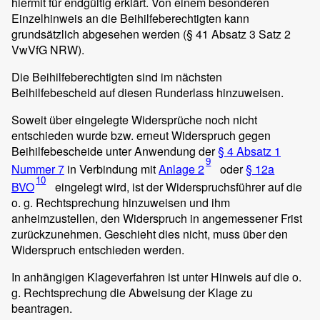
hiermit für endgültig erklärt. Von einem besonderen
Einzelhinweis an die Beihilfeberechtigten kann
grundsätzlich abgesehen werden (§ 41 Absatz 3 Satz 2
VwVfG NRW).
Die Beihilfeberechtigten sind im nächsten
Beihilfebescheid auf diesen Runderlass hinzuweisen.
Soweit über eingelegte Widersprüche noch nicht
entschieden wurde bzw. erneut Widerspruch gegen
Beihilfebescheide unter Anwendung der
§ 4 Absatz 1
9
Nummer 7
in Verbindung mit
Anlage 2
oder
§ 12a
10
BVO
eingelegt wird, ist der Widerspruchsführer auf die
o. g. Rechtsprechung hinzuweisen und ihm
anheimzustellen, den Widerspruch in angemessener Frist
zurückzunehmen. Geschieht dies nicht, muss über den
Widerspruch entschieden werden.
In anhängigen Klageverfahren ist unter Hinweis auf die o.
g. Rechtsprechung die Abweisung der Klage zu
beantragen.