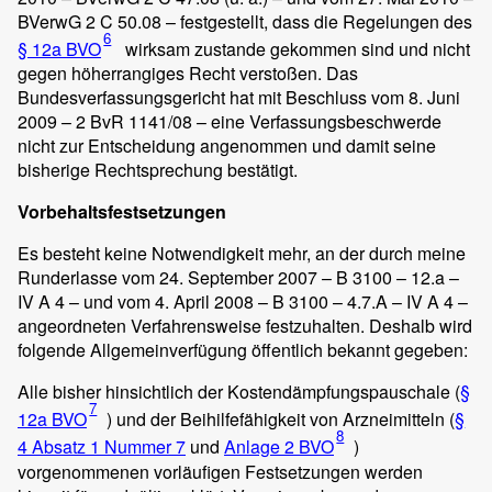
BVerwG 2 C 50.08 – festgestellt, dass die Regelungen des
6
§ 12a BVO
wirksam zustande gekommen sind und nicht
gegen höherrangiges Recht verstoßen. Das
Bundesverfassungsgericht hat mit Beschluss vom 8. Juni
2009 – 2 BvR 1141/08 – eine Verfassungsbeschwerde
nicht zur Entscheidung angenommen und damit seine
bisherige Rechtsprechung bestätigt.
Vorbehaltsfestsetzungen
Es besteht keine Notwendigkeit mehr, an der durch meine
Runderlasse vom 24. September 2007 – B 3100 – 12.a –
IV A 4 – und vom 4. April 2008 – B 3100 – 4.7.A – IV A 4 –
angeordneten Verfahrensweise festzuhalten. Deshalb wird
folgende Allgemeinverfügung öffentlich bekannt gegeben:
Alle bisher hinsichtlich der Kostendämpfungspauschale (
§
7
12a BVO
) und der Beihilfefähigkeit von Arzneimitteln (
§
8
4 Absatz 1 Nummer 7
und
Anlage 2 BVO
)
vorgenommenen vorläufigen Festsetzungen werden