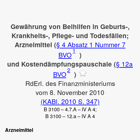
Gewährung von Beihilfen in Geburts-,
Krankheits-, Pflege- und Todesfällen;
§ 4 Absatz 1 Nummer 7
Arzneimittel (
1
BVO
)
§ 12a
und Kostendämpfungspauschale (
2
BVO
)
RdErl. des Finanzministeriums
vom 8. November 2010
(KABl. 2010 S. 347)
B 3100 – 4.7.A – IV A 4;
B 3100 – 12.a – IV A 4
Arzneimittel