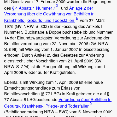
Mit Gesetz vom 17. Februar 2009 wurden die Regelungen
3
des
§ 4 Absatz 1 Nummer 7
und
Anlage 2 der
Verordnung über die Gewährung von Beihilfen in
4
Krankheits-, Geburts- und Todesfällen
vom 27. März
1975 (GV. NRW. S. 332) in der Fassung des Artikels I
Nummer 3 Buchstabe a Doppelbuchstabe bb und Nummer
14 der Einundzwanzigsten Verordnung zur Änderung der
Beihilfenverordnung vom 22. November 2006 (GV. NRW.
S. 596) mit Wirkung vom 1. Januar 2007 in Gesetzesrang
erhoben. Durch Artikel 23 des Gesetzes zur Änderung
dienstrechtlicher Vorschriften vom 21. April 2009 (GV.
NRW. S. 224) ist die Rangerhöhung mit Wirkung zum 1.
April 2009 wieder außer Kraft getreten.
Ebenfalls mit Wirkung zum 1. April 2009 ist eine neue
Ermächtigungsgrundlage zum Erlass von
Beihilfevorschriften (§ 77 LBG) in Kraft getreten; die auf §
77 Absatz 8 LBG basierende
Verordnung über Beihilfen in
5
Geburts-, Krankheits-, Pflege- und Todesfällen
(Beihilfenverordnung NRW – BVO) vom 5. November 2009