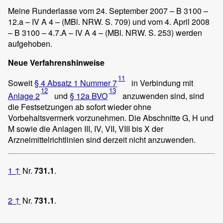
Meine Runderlasse vom 24. September 2007 – B 3100 –
12.a – IV A 4 – (MBl. NRW. S. 709) und vom 4. April 2008
– B 3100 – 4.7.A – IV A 4 – (MBl. NRW. S. 253) werden
aufgehoben.
Neue Verfahrenshinweise
11
Soweit
§ 4 Absatz 1 Nummer 7
in Verbindung mit
12
13
Anlage 2
und
§ 12a BVO
anzuwenden sind, sind
die Festsetzungen ab sofort wieder ohne
Vorbehaltsvermerk vorzunehmen. Die Abschnitte G, H und
M sowie die Anlagen III, IV, VII, VIII bis X der
Arzneimittelrichtlinien sind derzeit nicht anzuwenden.
1
↑
Nr.
731.1
.
2
↑
Nr.
731.1
.