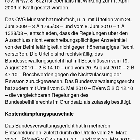
(GV. NRW. S. 602) ist ebenfalls mit Wirkung zum 1. April
2009 in Kraft gesetzt worden.
Das OVG Münster hat mehrfach, u. a. mit Urteilen vom 24.
Juni 2009 – 3 A 1795/08 – und vom 8. Juni 2010 – 1 A
1328/08 –, entschieden, dass die Regelungen über den
Ausschluss nicht verschreibungspflichtiger Arzneimittel
von der Beihilfefähigkeit nicht gegen höherrangiges Recht
verstoßen. Die Urteile sind rechtskräftig; das
Bundesverwaltungsgericht hat mit Beschlüssen vom 19.
August 2010 – 2 B 14.10 – und vom 20. August 2010 – 2 B
47.10 – Beschwerden gegen die Nichtzulassung der
Revision zurückgewiesen. Das Bundesverwaltungsgericht
hat zudem mit Urteil vom 5. Mai 2010 – BVerwG 2 C 12.10
– die vergleichbaren Regelungen des
Bundesbeihilferechts im Grundsatz als zulässig bestätigt.
Kostendämpfungspauschale
Das Bundesverwaltungsgericht hat in mehreren
Entscheidungen, zuletzt durch die Urteile vom 25. März
2010 – BVerwG 2 C 47.08 (u. a.) – und vom 27. Mai 2010 –