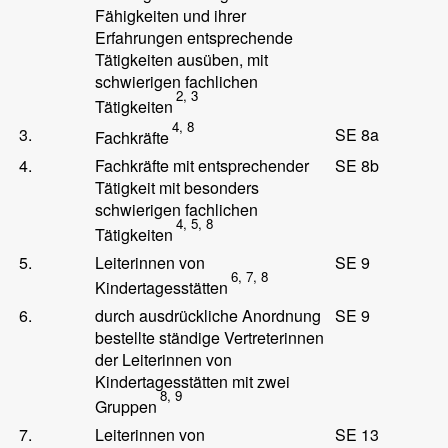
Fähigkeiten und ihrer
Erfahrungen entsprechende
Tätigkeiten ausüben, mit
schwierigen fachlichen
2, 3
Tätigkeiten
4, 8
3.
SE 8a
Fachkräfte
4.
Fachkräfte mit entsprechender
SE 8b
Tätigkeit mit besonders
schwierigen fachlichen
4, 5, 8
Tätigkeiten
5.
Leiterinnen von
SE 9
6, 7, 8
Kindertagesstätten
6.
durch ausdrückliche Anordnung
SE 9
bestellte ständige Vertreterinnen
der Leiterinnen von
Kindertagesstätten mit zwei
8, 9
Gruppen
7.
Leiterinnen von
SE 13