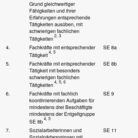
Grund gleichwertiger
Fähigkeiten und ihrer
Erfahrungen entsprechende
Tätigkeiten ausüben, mit
schwierigen fachlichen
2, 3
Tätigkeiten
4.
Fachkräfte mit entsprechender
SE 8a
4, 5
Tätigkeit
5.
Fachkräfte mit entsprechender
SE 8b
Tätigkeit mit besonders
schwierigen fachlichen
4, 5, 6
Tätigkeiten
6.
Fachkräfte mit fachlich
SE 9
koordinierenden Aufgaben für
mindestens drei Beschäftigte
mindestens der Entgeltgruppe
4, 5
SE 8b
7.
Sozialarbeiterinnen und
SE 11
Sozialpädagoginnen mit